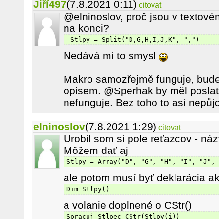
Jiří497
(7.8.2021 0:11)
citovat
@elninoslov, proč jsou v textové
na konci?
 Stlpy = Split("D,G,H,I,J,K", ",")
Nedává mi to smysl
Makro samozřejmě funguje, bude
opisem. @Sperhak by měl poslat
nefunguje. Bez toho to asi nepůjd
elninoslov
(7.8.2021 1:29)
citovat
Urobil som si pole reťazcov - náz
Môžem dať aj
Stlpy = Array("D", "G", "H", "I", "J", 
ale potom musí byť deklarácia ak
Dim Stlpy()
a volanie doplnené o CStr()
Spracuj_Stlpec CStr(Stlpy(i))