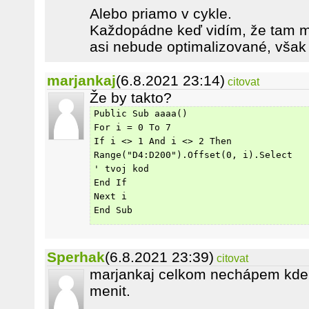
Alebo priamo v cykle.
Každopádne keď vidím, že tam má
asi nebude optimalizované, však
marjankaj
(6.8.2021 23:14)
citovat
Že by takto?
Public Sub aaaa()
For i = 0 To 7
If i <> 1 And i <> 2 Then 
Range("D4:D200").Offset(0, i).Select
' tvoj kod
End If
Next i
End Sub
Sperhak
(6.8.2021 23:39)
citovat
marjankaj celkom nechápem kde s
menit.