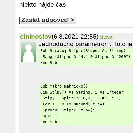
niekto nájde čas.
Zaslat odpověď >
elninoslov
(6.8.2021 22:55)
citovat
Jednoducho parametrom. Toto je 
Sub Spracuj_Stlpec(Stlpec As String)
 Range(Stlpec & "4:" & Stlpec & "200").
End Sub
Sub Makro_makricko()
Dim Stlpy() As String, i As Integer
 Stlpy = Split("D,G,H,I,J,K", ",")
 For i = 0 To UBound(Stlpy)
 Spracuj_Stlpec Stlpy(i)
 Next i
End Sub