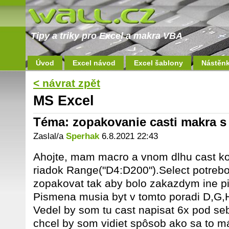
Tipy a triky pro Excel a makra VBA
Úvod
Excel návod
Excel šablony
Nástěn
< návrat zpět
MS Excel
Téma: zopakovanie casti makra 
Zaslal/a
Sperhak
6.8.2021 22:43
Ahojte, mam macro a vnom dlhu cast ko
riadok Range("D4:D200").Select potrebo
zopakovat tak aby bolo zakazdym ine pi
Pismena musia byt v tomto poradi D,G,H
Vedel by som tu cast napisat 6x pod seb
chcel by som vidiet spôsob ako sa to má