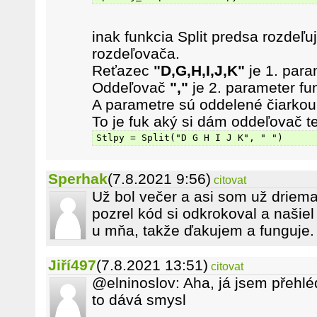
inak funkcia Split predsa rozdeľu
rozdeľovača.
Reťazec
"D,G,H,I,J,K"
je 1. para
Oddeľovač
","
je 2. parameter fu
A parametre sú oddelené čiarkou
To je fuk aký si dám oddeľovač t
Stlpy = Split("D G H I J K", " ")
Sperhak
(7.8.2021 9:56)
citovat
Už bol večer a asi som už driem
pozrel kód si odkrokoval a naši
u mňa, takže ďakujem a funguje.
Jiří497
(7.8.2021 13:51)
citovat
@elninoslov: Aha, já jsem přehléd
to dává smysl