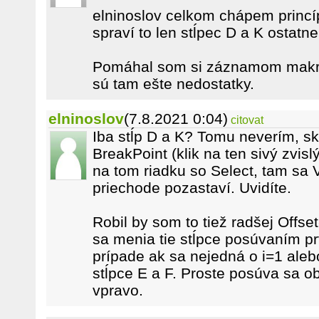
elninoslov celkom chápem princíp
spraví to len stĺpec D a K ostatn
Pomáhal som si záznamom makra
sú tam ešte nedostatky.
elninoslov
(7.8.2021 0:04)
citovat
Iba stĺp D a K? Tomu neverím, sk
BreakPoint (klik na ten sivý zvis
na tom riadku so Select, tam sa
priechode pozastaví. Uvidíte.
Robil by som to tiež radšej Offs
sa menia tie stĺpce posúvaním prv
prípade ak sa nejedná o i=1 aleb
stĺpce E a F. Proste posúva sa ob
vpravo.