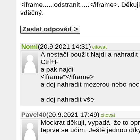
<iframe......odstranit.....</iframe>. Děku
vděčný.
Zaslat odpověď >
Nomi
(20.9.2021 14:31)
citovat
A nestačí použít Najdi a nahradit
Ctrl+F
a pak najdi
<iframe*</iframe>
a dej nahradit mezerou nebo ne
a dej nahradit vše
Pavel40
(20.9.2021 17:49)
citovat
Mockrát děkuji, vypadá, že to opr
teprve se učím. Ještě jednou dík