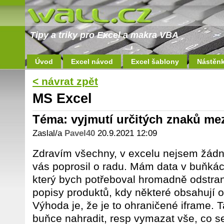
Tipy a triky pro Excel a makra VBA
Úvod
Excel návod
Excel šablony
Nástěn
< návrat zpět
MS Excel
Téma: vyjmutí určitých znaků me
Zaslal/a
Pavel40
20.9.2021 12:09
Zdravím všechny, v excelu nejsem žádne
vás poprosil o radu. Mám data v buňkách
který bych potřeboval hromadně odstran
popisy produktů, kdy některé obsahují 
Výhoda je, že je to ohraničené iframe. 
buňce nahradit, resp vymazat vše, co s