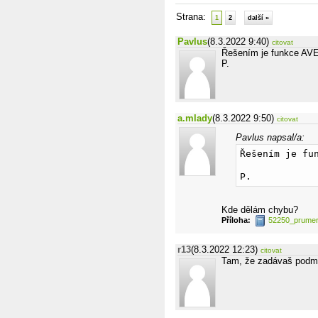
Strana:
1
2
další »
Pavlus
(8.3.2022 9:40)
citovat
Řešením je funkce A
P.
a.mlady
(8.3.2022 9:50)
citovat
Pavlus napsal/a:
Řešením je fu
P.
Kde dělám chybu?
Příloha:
52250_prumer
r13
(8.3.2022 12:23)
citovat
Tam, že zadávaš podmie