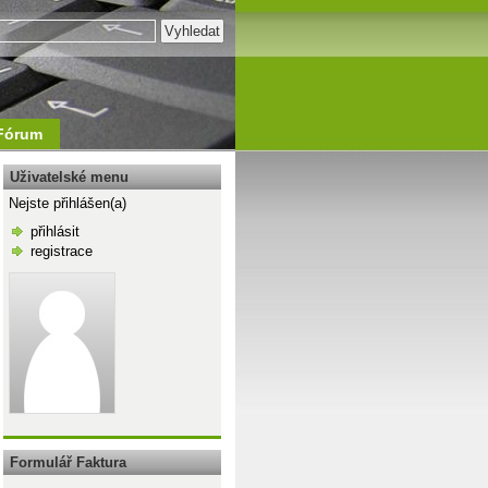
Fórum
Uživatelské menu
Nejste přihlášen(a)
přihlásit
registrace
\n
Formulář Faktura