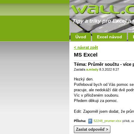
Tipy a triky pro Excel 
Úvod
Excel návod
< návrat zpět
MS Excel
Téma: Průměr součtu - více
Zaslal/a
a.mlady
8.3.2022 8:27
Hezký den.
Potřeboval bych od Vás pomoc se
pracuje, ale nedokáží dát dvě pod
Víc v přiloženém souboru.
Předem děkuji za pomoc.
Edit: Zapoměl jsem dodat, že prům
Příloha:
52248_prumer.xlsx
(47kB, s
Zaslat odpověď >