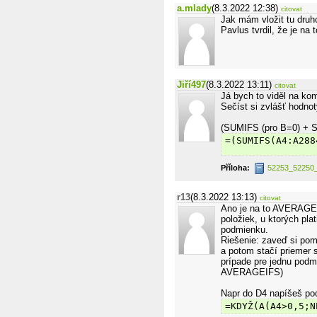
a.mlady
(8.3.2022 12:38)
citovat
Jak mám vložit tu druh
Pavlus tvrdil, že je n
Jiří497
(8.3.2022 13:11)
citovat
Já bych to viděl na kom
Sečíst si zvlášť hodno
(SUMIFS (pro B=0) + S
=(SUMIFS(A4:A288
Příloha:
52253_52250_
r13
(8.3.2022 13:13)
citovat
Ano je na to AVERAGEIF
položiek, u ktorých pl
podmienku.
Riešenie: zaveď si pom
a potom stačí priemer 
prípade pre jednu podm
AVERAGEIFS)
Napr do D4 napíšeš po
=KDYŽ(A(A4>0,5;N