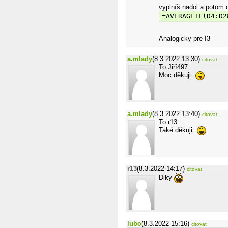
vyplníš nadol a potom 
=AVERAGEIF(D4:D2
Analogicky pre I3
a.mlady
(8.3.2022 13:30)
citovat
To Jiří497
Moc děkuji.
a.mlady
(8.3.2022 13:40)
citovat
To r13
Také děkuji.
r13
(8.3.2022 14:17)
citovat
Diky
lubo
(8.3.2022 15:16)
citovat