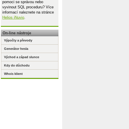
pomoci se správou nebo
vyvinout SQL proceduru? Více
informací naleznete na stránce
Helios iNuvio
.
On-line nástroje
Výpočty a převody
Generátor hesla
4;A4:A2884;">0,5";B4:B2884;
5
;C4:C2884;16))/(COUNTIFS(A4:
Východ a západ slunce
Kdy do důchodu
Whois klient