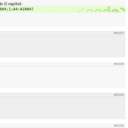
do I2 napíšeš:
884;1;A4:A2884)
#052257
#052258
#052259
#052260