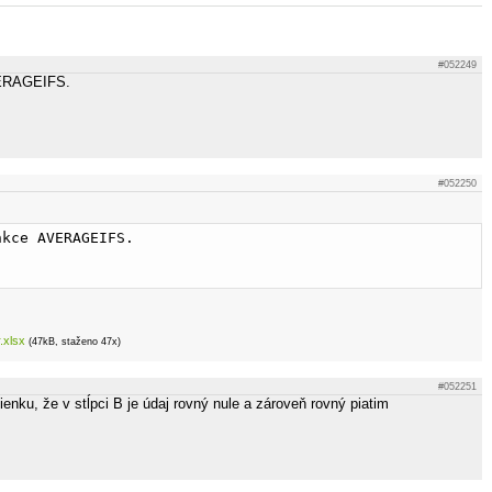
#052249
VERAGEIFS.
#052250
nkce AVERAGEIFS.
.xlsx
(47kB, staženo 47x)
#052251
nku, že v stĺpci B je údaj rovný nule a zároveň rovný piatim