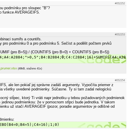
#052252
ou podmínku pro sloupec "B"?
a to funkce AVERAGEIFS.
#052253
binaci sumifs a countifs.
ty pro podmínku 0 a pro podmínku 5. Sečíst a podělit počtem prvků
UMIF (pro B=5)) / (COUNTIFS (pro B=0) + COUNTIFS (pro B=5))
4;A4:A2884;">0,5";B4:B2884;
0
;C4:C2884;16)+SUMIFS(A4:A288
prumer.xlsx
(48kB, staženo 41x)
#052254
S, ale len pokiaľ jej správne zadáš argumenty. Vypočíta priemer z
atia všetky uvedené podmienky. Súčasne. Ty si tam zadal nelogickú
ocný stĺpec, ktorý Ti vráti napr jednotku u tebou požadovaných podmienok
s jedinou podmienkou: že v pomocnom stĺpci bude jednotka. V takom
ienku už stačí AVERAGEIF (pozor, poradie argumentov je odlišné od
dmienku:
EBO(B4=0;B4=5);C4=16);1;0)