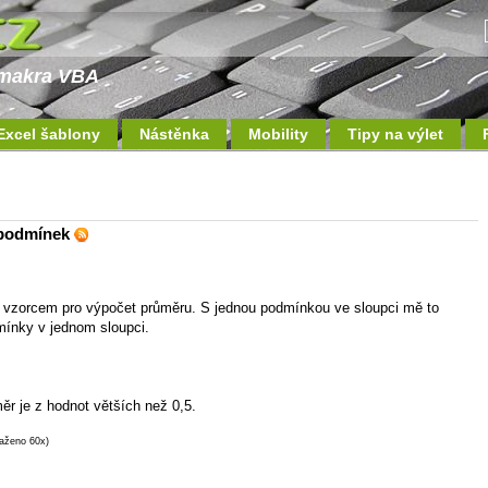
a makra VBA
Excel šablony
Nástěnka
Mobility
Tipy na výlet
 podmínek
 vzorcem pro výpočet průměru. S jednou podmínkou ve sloupci mě to
mínky v jednom sloupci.
ěr je z hodnot větších než 0,5.
taženo 60x)