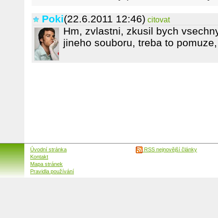
Poki
(22.6.2011 12:46)
citovat
Hm, zvlastni, zkusil bych vsechn
jineho souboru, treba to pomuze, 
Úvodní stránka
RSS nejnovější články
Kontakt
Mapa stránek
Pravidla používání