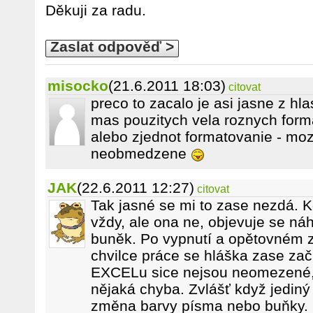
Děkuji za radu.
Zaslat odpověď >
misocko
(21.6.2011 18:03)
citovat
preco to zacalo je asi jasne z hlas
mas pouzitych vela roznych forma
alebo zjednot formatovanie - moz
neobmedzene
JAK
(22.6.2011 12:27)
citovat
Tak jasné se mi to zase nezdá. K
vždy, ale ona ne, objevuje se ná
buněk. Po vypnutí a opětovném z
chvilce práce se hláška zase za
EXCELu sice nejsou neomezené, 
nějaká chyba. Zvlášť když jediný
změna barvy písma nebo buňky.