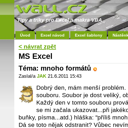
Tipy a triky pro Excel a makra VBA
Úvod
Excel návod
Excel šablony
Nástěn
< návrat zpět
MS Excel
Téma: mnoho formátů
Zaslal/a
JAK
21.6.2011 15:43
Dobrý den, mám menší problém. 
souboru. Soubor je dost veliký, ob
Každý den v tomto souboru prov
se mi začala ukazovat...při jaké
buňky, písma...atd.) hláška: "příliš mn
Dá se toto nějak odstranit? Vůbec nevím