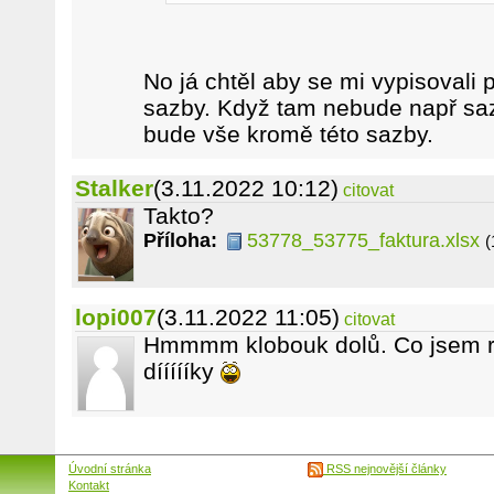
No já chtěl aby se mi vypisovali
sazby. Když tam nebude např sa
bude vše kromě této sazby.
Stalker
(3.11.2022 10:12)
citovat
Takto?
Příloha:
53778_53775_faktura.xlsx
(
lopi007
(3.11.2022 11:05)
citovat
Hmmmm klobouk dolů. Co jsem r
díííííky
Úvodní stránka
RSS nejnovější články
Kontakt