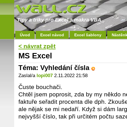
Tipy a triky pro Excel a makra VBA
Úvod
Excel návod
Excel šablony
Nástěn
< návrat zpět
MS Excel
Téma: Vyhledání čísla
Zaslal/a
lopi007
2.11.2022 21:58
Čuste bouchači.
Chtěl jsem poprosit, zda by my někdo n
faktuře seřadit procenta dle dph. Zkouše
ale nějak se mi nedaří. Když si dám larg
nejvyšší číslo, tak při určitém počtu sa