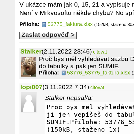
V ukázce mám jak 0, 15, 21 a vypisuje m
Není v Mrkvosoftu někde chyba? No sp
Příloha:
53775_faktura.xlsx
(152kB, staženo 30x
Zaslat odpověď >
Stalker
(2.11.2022 23:46)
citovat
Proč bys měl vyhledávat sazbu D
do tabulky a pak jen SUMIF.
Příloha:
53776_53775_faktura.xlsx
(
lopi007
(3.11.2022 7:34)
citovat
Stalker napsal/a:
Proč bys měl vyhledávat
ji jen vepíšeš do tabul
SUMIF.Příloha: 53776_53
(150kB, staženo 1x)