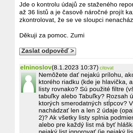
Jde o kontrolu údajů ze staženého repo
až 36 listů a je časově náročné projít každ
zkontrolovat, že se ve sloupci nenacház
Děkuji za pomoc. Zumi
Zaslat odpověď >
elninoslov
(8.1.2023 10:37)
citovat
Nemôžete dať nejakú prílohu, ak
ktorého riadku (kde je hlavička, 
listy rovnako? Sú použité filtre (
tabuľky alebo Tabuľky? Rozsah úd
ktorých smerodatných stĺpcov? 
nachádzať len a len 2 údaje (op
2)? Ak všetky listy splnia podmi
alebo pre každý list má byť hlá
nejaký list ignorovať (je nejaký li