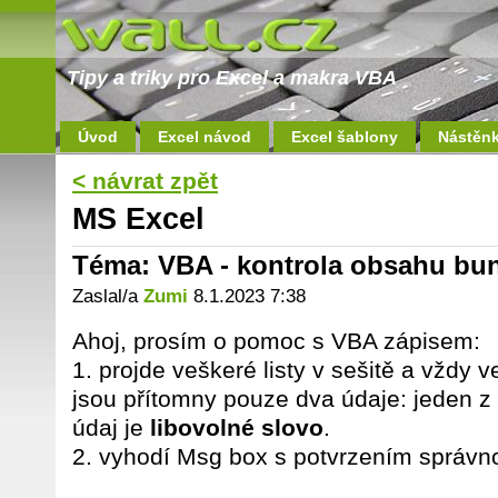
Tipy a triky pro Excel a makra VBA
Úvod
Excel návod
Excel šablony
Nástěn
< návrat zpět
MS Excel
Téma: VBA - kontrola obsahu bu
Zaslal/a
Zumi
8.1.2023 7:38
Ahoj, prosím o pomoc s VBA zápisem:
1. projde veškeré listy v sešitě a vždy v
jsou přítomny pouze dva údaje: jeden z
údaj je
libovolné slovo
.
2. vyhodí Msg box s potvrzením správnos