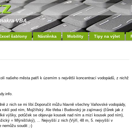
a makra VBA
Excel šablony
Nástěnka
Mobility
Tipy na výlet
olí našeho města patří k územím s největší koncentrací vodopádů, z nichž
y.info.
odně z nich se mi líbí.Doporučit můžu hlavně všechny Vaňovské vodopády,
oklí pod ním, Mojžířský. Ale třeba i Budovský je zajímavý (čůrek jak z
elké výšky, potůček se objevuje kousek nad ním a mizí kousek pod ním),
ický = Mlýnišťský), ... Nejvyšší z nich (Výří, 48 m, 5. nejvyšší v
e nemůžu soudit ;-)