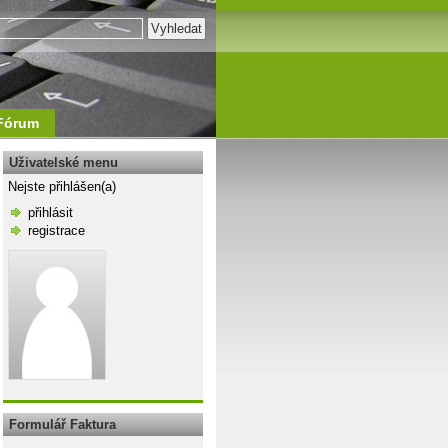
Fórum
Uživatelské menu
Nejste přihlášen(a)
přihlásit
registrace
\n
Formulář Faktura