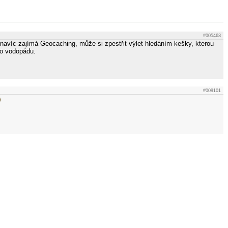
#005463
navíc zajímá Geocaching, může si zpestřit výlet hledáním kešky, kterou
ho vodopádu.
#009101