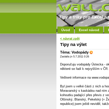
Tipy a triky pro Excel 
Úvod
Excel návod
< návrat zpět
Tipy na výlet
Téma: Vodopády
Zaslal/a
jn
5.7.2011 0:26
Doporučuju vodopády Ústecka - ok
některé se řadí k nejvyšším v ČR.
Veškeré informace na www.vodopad
Byl jsem u velké části z nich a h
Moravanský s kaskádou nad ním a r
kohoutku padající přes převis z v
Olšinský, Blanský, Pekelský (= Žež
republice) jsem ještě neviděl, takž