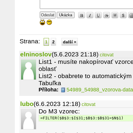
Ukázka
Strana:
1
2
další »
elninoslov
(5.6.2023 21:18)
citovat
List1 - musíte nakopírovať vzorc
oblasť
List2 - obabrete to automatickým
Tabuľka
Příloha:
54989_54988_vzorova-data
lubo
(6.6.2023 12:18)
citovat
Do M3 vzorec:
=FILTER($B$3:$I$31;$B$3:$B$31=$N$1)