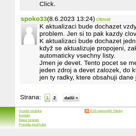
Click.
spoko33
(8.6.2023 13:24)
citovat
K aktualizaci bude dochazet vzdy
problem. Jen si to pak kazdy clo
K aktualizaci bude dochazet jedn
když se aktualizuje propojeni, zak
automaticky vsechny listy.
Jmen je devet. Tento pocet se m
jeden zdroj a devet zalozek, do 
jen ty radky, ktere obsahuji dane
Strana:
1
2
další »
Úvodní stránka
RSS nejnovější články
Kontakt
Mapa stránek
Pravidla používání