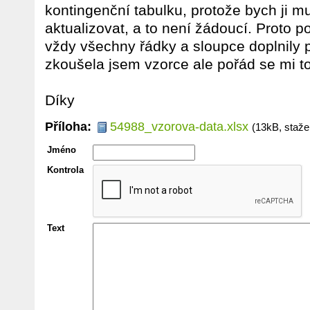
kontingenční tabulku, protože bych ji m
aktualizovat, a to není žádoucí. Proto p
vždy všechny řádky a sloupce doplnily př
zkoušela jsem vzorce ale pořád se mi to
Díky
Příloha:
54988_vzorova-data.xlsx
(13kB, staže
Jméno
Kontrola
Text