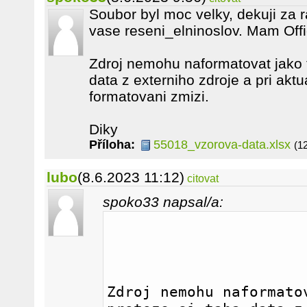
Soubor byl moc velky, dekuji za 
vase reseni_elninoslov. Mam Off
Zdroj nemohu naformatovat jako t
data z externiho zdroje a pri aktu
formatovani zmizi.
Diky
Příloha:
55018_vzorova-data.xlsx
(1
lubo
(8.6.2023 11:12)
citovat
spoko33 napsal/a:
Zdroj nemohu naformatov