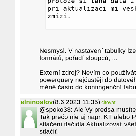
protoze si taha data z 
pri aktualizaci mi vesk
zmizi. 
Nesmysl. V nastavení tabulky lz
formátů, pořadí sloupců, ...
Externí zdroj? Nevím co používát
powerquery nejčastěji do datovéh
méně často do kontingenční tabu
elninoslov
(8.6.2023 11:35)
citovat
@spoko33: Ale Vy predsa musíte a
Tak prečo nie aj napr. KT alebo 
stlačení tlačidla Aktualizovať vše
stlačiť.