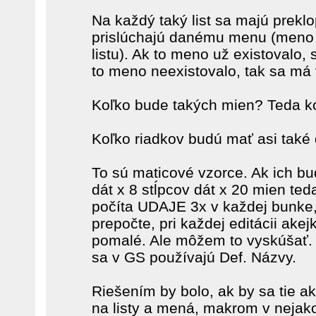
Na každý taký list sa majú preklop
prislúchajú danému menu (meno 
listu). Ak to meno už existovalo, 
to meno neexistovalo, tak sa má v
Koľko bude takých mien? Teda ko
Koľko riadkov budú mať asi také 
To sú maticové vzorce. Ak ich bu
dát x 8 stĺpcov dát x 20 mien ted
počíta UDAJE 3x v každej bunke,
prepočte, pri každej editácii ake
pomalé. Ale môžem to vyskúšať. 
sa v GS používajú Def. Názvy.
Riešením by bolo, ak by sa tie ak
na listy a mená, makrom v nejako