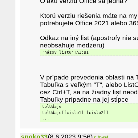
O akú verziu Office sa jedná?
Ktorú verziu riešenia máte na mys
potrebujete Office 2021 alebo 36
Odkaz na iný list (apostrofy nie 
neobsahuje medzeru)
'názov listu'!A1:B1
V prípade prevedenia oblasti na
Tabuľka s veľkým "T", alebo List
cez Ctrl+T, sa na žiadny list neo
Tabuľky prípadne na jej stĺpce
tblUdaje
tblUdaje[[cislo1]:[cislo2]]
...
spoko33
(8.6.2023 9:56)
citovat