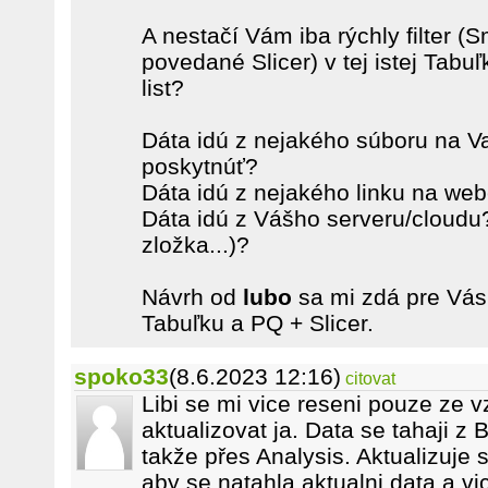
A nestačí Vám iba rýchly filter (S
povedané Slicer) v tej istej Tabuľ
list?
Dáta idú z nejakého súboru na 
poskytnúť?
Dáta idú z nejakého linku na web
Dáta idú z Vášho serveru/cloudu
zložka...)?
Návrh od
lubo
sa mi zdá pre Vás
Tabuľku a PQ + Slicer.
spoko33
(8.6.2023 12:16)
citovat
Libi se mi vice reseni pouze ze 
aktualizovat ja. Data se tahaji z
takže přes Analysis. Aktualizuje
aby se natahla aktualni data a v