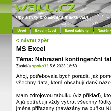
Tipy a triky pro Excel a makra VBA
Úvod
Excel návod
Excel šablony
Nástěn
< návrat zpět
MS Excel
Téma: Nahrazení kontingenční t
Zaslal/a
spoko33
5.6.2023 16:53
Ahoj, potřebovala bych poradit, jak pom
všechny data, která obsahují daný náze
Mam zdrojovou tabulku (viz příklad), kt
A já potřebuji vždy vybrat všechny řádk
jména přiřazeny (navázány na buňku N1)