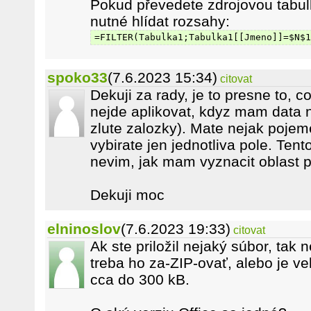
Pokud převedete zdrojovou tabul
nutné hlídat rozsahy:
=FILTER(Tabulka1;Tabulka1[[Jmeno]]=$N$1
spoko33
(7.6.2023 15:34)
citovat
Dekuji za rady, je to presne to, c
nejde aplikovat, kdyz mam data na
zlute zalozky). Mate nejak poje
vybirate jen jednotliva pole. Te
nevim, jak mam vyznacit oblast pr
Dekuji moc
elninoslov
(7.6.2023 19:33)
citovat
Ak ste priložil nejaký súbor, tak 
treba ho za-ZIP-ovať, alebo je ve
cca do 300 kB.