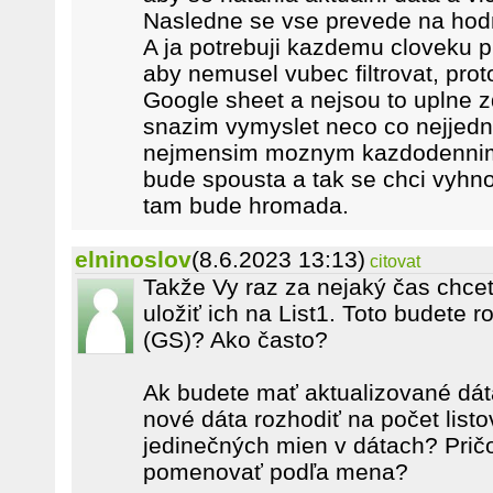
Nasledne se vse prevede na hod
A ja potrebuji kazdemu cloveku pr
aby nemusel vubec filtrovat, prot
Google sheet a nejsou to uplne zd
snazim vymyslet neco co nejjedn
nejmensim moznym kazdodennim
bude spousta a tak se chci vyhnou
tam bude hromada.
elninoslov
(8.6.2023 13:13)
citovat
Takže Vy raz za nejaký čas chcet
uložiť ich na List1. Toto budete r
(GS)? Ako často?
Ak budete mať aktualizované dáta,
nové dáta rozhodiť na počet listo
jedinečných mien v dátach? Pričo
pomenovať podľa mena?