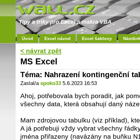
Tipy a triky pro Excel a makra VBA
Úvod
Excel návod
Excel šablony
Nástěn
< návrat zpět
MS Excel
Téma: Nahrazení kontingenční t
Zaslal/a
spoko33
5.6.2023 16:53
Ahoj, potřebovala bych poradit, jak pom
všechny data, která obsahují daný náze
Mam zdrojovou tabulku (viz příklad), kt
A já potřebuji vždy vybrat všechny řádk
jména přiřazeny (navázány na buňku N1)