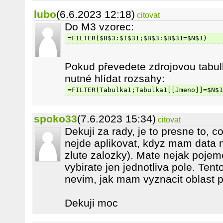
lubo
(6.6.2023 12:18)
citovat
Do M3 vzorec:
=FILTER($B$3:$I$31;$B$3:$B$31=$N$1)
Pokud převedete zdrojovou tabul
nutné hlídat rozsahy:
=FILTER(Tabulka1;Tabulka1[[Jmeno]]=$N$1
spoko33
(7.6.2023 15:34)
citovat
Dekuji za rady, je to presne to, c
nejde aplikovat, kdyz mam data na
zlute zalozky). Mate nejak poje
vybirate jen jednotliva pole. Te
nevim, jak mam vyznacit oblast pr
Dekuji moc