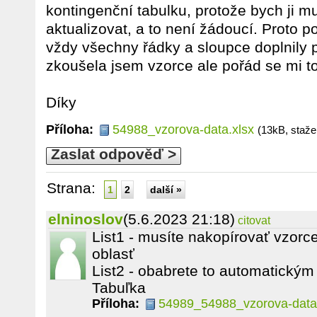
kontingenční tabulku, protože bych ji m
aktualizovat, a to není žádoucí. Proto p
vždy všechny řádky a sloupce doplnily př
zkoušela jsem vzorce ale pořád se mi to
Díky
Příloha:
54988_vzorova-data.xlsx
(13kB, staže
Zaslat odpověď >
Strana:
1
2
další »
elninoslov
(5.6.2023 21:18)
citovat
List1 - musíte nakopírovať vzorc
oblasť
List2 - obabrete to automatickým
Tabuľka
Příloha:
54989_54988_vzorova-data