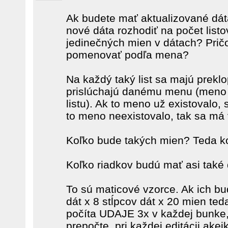
Ak budete mať aktualizované dáta,
nové dáta rozhodiť na počet listo
jedinečných mien v dátach? Pričo
pomenovať podľa mena?
Na každý taký list sa majú preklop
prislúchajú danému menu (meno 
listu). Ak to meno už existovalo, 
to meno neexistovalo, tak sa má v
Koľko bude takých mien? Teda ko
Koľko riadkov budú mať asi také 
To sú maticové vzorce. Ak ich bu
dát x 8 stĺpcov dát x 20 mien ted
počíta UDAJE 3x v každej bunke,
prepočte, pri každej editácii ake