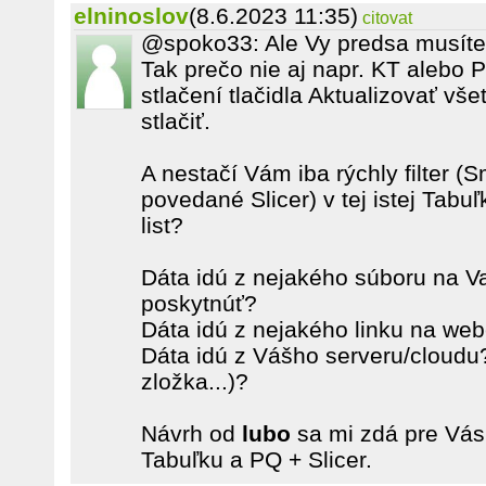
elninoslov
(8.6.2023 11:35)
citovat
@spoko33: Ale Vy predsa musíte a
Tak prečo nie aj napr. KT alebo 
stlačení tlačidla Aktualizovať vše
stlačiť.
A nestačí Vám iba rýchly filter (S
povedané Slicer) v tej istej Tabuľ
list?
Dáta idú z nejakého súboru na 
poskytnúť?
Dáta idú z nejakého linku na web
Dáta idú z Vášho serveru/cloudu
zložka...)?
Návrh od
lubo
sa mi zdá pre Vás
Tabuľku a PQ + Slicer.