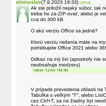
elninoslov
(7.6.2023 19:33)
citovat
Ak ste priložil nejaký súbor, tak 
treba ho za-ZIP-ovať, alebo je ve
cca do 300 kB.
O akú verziu Office sa jedná?
Ktorú verziu riešenia máte na mys
potrebujete Office 2021 alebo 36
Odkaz na iný list (apostrofy nie 
neobsahuje medzeru)
'názov listu'!A1:B1
V prípade prevedenia oblasti na
Tabuľka s veľkým "T", alebo List
cez Ctrl+T, sa na žiadny list neo