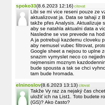
spoko33
(8.6.2023 12:16)
citovat
Libi se mi vice reseni pouze ze 
aktualizovat ja. Data se tahaji z
takže přes Analysis. Aktualizuje
aby se natahla aktualni data a v
Nasledne se vse prevede na hod
A ja potrebuji kazdemu cloveku pr
aby nemusel vubec filtrovat, prot
Google sheet a nejsou to uplne zd
snazim vymyslet neco co nejjedn
nejmensim moznym kazdodennim
bude spousta a tak se chci vyhnou
tam bude hromada.
elninoslov
(8.6.2023 13:13)
citovat
Takže Vy raz za nejaký čas chcet
uložiť ich na List1. Toto budete r
(GS)? Ako často?