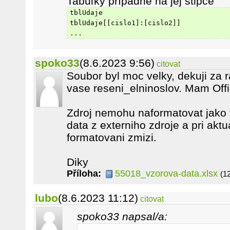
Tabuľky prípadne na jej stĺpce
tblUdaje
tblUdaje[[cislo1]:[cislo2]]
...
spoko33
(8.6.2023 9:56)
citovat
Soubor byl moc velky, dekuji za 
vase reseni_elninoslov. Mam Off
Zdroj nemohu naformatovat jako t
data z externiho zdroje a pri aktu
formatovani zmizi.
Diky
Příloha:
55018_vzorova-data.xlsx
(1
lubo
(8.6.2023 11:12)
citovat
spoko33 napsal/a: