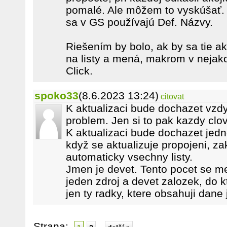
pomalé. Ale môžem to vyskúšať. 
sa v GS používajú Def. Názvy.
Riešením by bolo, ak by sa tie ak
na listy a mená, makrom v nejako
Click.
spoko33
(8.6.2023 13:24)
citovat
K aktualizaci bude dochazet vzdy
problem. Jen si to pak kazdy clo
K aktualizaci bude dochazet jedn
když se aktualizuje propojeni, zak
automaticky vsechny listy.
Jmen je devet. Tento pocet se m
jeden zdroj a devet zalozek, do 
jen ty radky, ktere obsahuji dane
Strana: