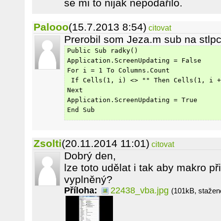
se mi to nijak nepodařilo.
Palooo
(15.7.2013 8:54)
citovat
Prerobil som Jeza.m sub na stlpc
Public Sub radky()
Application.ScreenUpdating = False
For i = 1 To Columns.Count
 If Cells(1, i) <> "" Then Cells(1, i +
Next
Application.ScreenUpdating = True
End Sub
Zsolti
(20.11.2014 11:01)
citovat
Dobrý den,
lze toto udělat i tak aby makro p
vyplněný?
Příloha:
22438_vba.jpg
(101kB, stažen