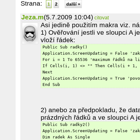
Strana:
1
2
další »
Jeza.m
(5.7.2009 10:04)
citovat
Asi jedině použitím makra viz. ná
1) Ověřování jestli ve sloupci A 
vloží řádek:
Public Sub radky()
Application.ScreenUpdating = False 'zak
For i = 1 To 65536 'maximum řádků na li
If Cells(i, 1) <> "" Then Cells(i + 1, 
Next
Application.ScreenUpdating = True 'povo
End Sub
2) anebo za předpokladu, že dat
prázdných řádků a ve sloupci A j
Public Sub radky2()
Application.ScreenUpdating = False 'zak
Dim radek As Single