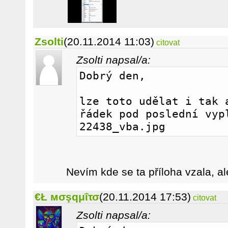
Zsolti
(20.11.2014 11:03)
citovat
Zsolti napsal/a:
Dobrý den,
lze toto udělat i tak a
řádek pod poslední vypl
22438_vba.jpg
Nevím kde se ta příloha vzala, al
€Ł мσşqμΐτσ
(20.11.2014 17:53)
citovat
Zsolti napsal/a: