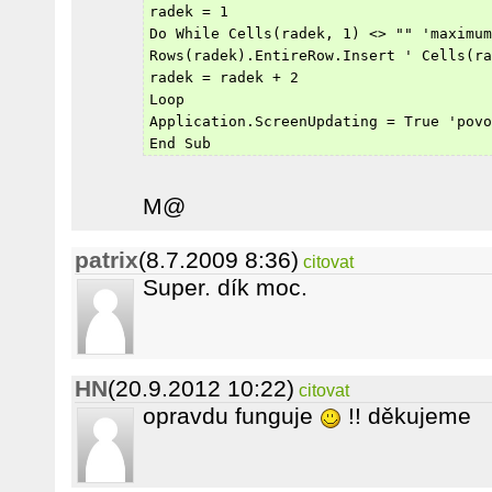
radek = 1
Do While Cells(radek, 1) <> "" 'maximum
Rows(radek).EntireRow.Insert ' Cells(ra
radek = radek + 2
Loop
Application.ScreenUpdating = True 'povo
End Sub
M@
patrix
(8.7.2009 8:36)
citovat
Super. dík moc.
HN
(20.9.2012 10:22)
citovat
opravdu funguje
!! děkujeme