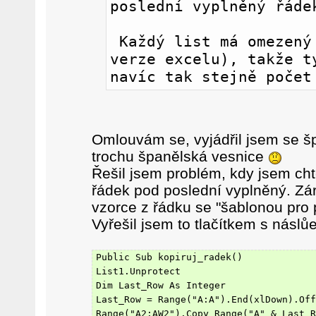
poslední vyplněný řáde
 Každý list má omezený počet řádků (dle 
verze excelu), takže ty
navíc tak stejně počet
Omlouvám se, vyjádřil jsem se š
trochu španělská vesnice
Řešil jsem problém, kdy jsem cht
řádek pod poslední vyplněný. Zá
vzorce z řádku se "šablonou pro 
Vyřešil jsem to tlačítkem s násl
Public Sub kopiruj_radek()
List1.Unprotect
Dim Last_Row As Integer
Last_Row = Range("A:A").End(xlDown).Off
Range("A2:AW2").Copy Range("A" & Last_R