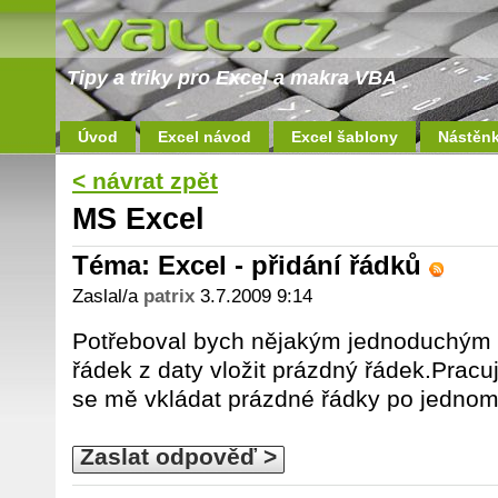
Tipy a triky pro Excel a makra VBA
Úvod
Excel návod
Excel šablony
Nástěn
< návrat zpět
MS Excel
Téma: Excel - přidání řádků
Zaslal/a
patrix
3.7.2009 9:14
Potřeboval bych nějakým jednoduchým
řádek z daty vložit prázdný řádek.Pracu
se mě vkládat prázdné řádky po jedno
Zaslat odpověď >