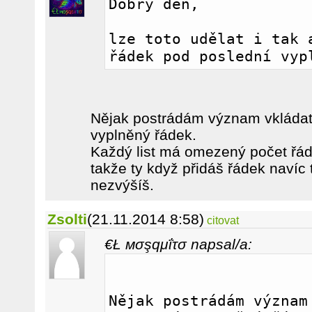
Dobrý den,
lze toto udělat i tak a
řádek pod poslední vyp
Nějak postrádám význam vkládat
vyplněný řádek.
Každý list má omezený počet řádk
takže ty když přidáš řádek navíc 
nezvýšíš.
Zsolti
(21.11.2014 8:58)
citovat
€Ł мσşqμΐτσ napsal/a:
Nějak postrádám význam 