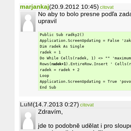
marjankaj
(20.9.2012 10:45)
citovat
No aby to bolo presne podľa zada
upravil
Public Sub radky2()
Application.ScreenUpdating = False 'zak
Dim radek As Single
radek = 1
Do While Cells(radek, 1) <> "" 'maximum
Rows(
radek+1
).EntireRow.Insert ' Cells(
radek = radek + 2
Loop
Application.ScreenUpdating = True 'povo
End Sub
LuM
(14.7.2013 0:27)
citovat
Zdravím,
jde to podobně udělat i pro slou