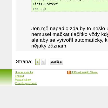
List1.Protect
End Sub
Jen mě napadlo zda by to nešlo 
nemusel mačkat tlačítko vždy kdy
ale aby se vytvořil automaticky,
nějaký záznam.
Strana:
1
2
další »
Úvodní stránka
RSS nejnovější články
Kontakt
Mapa stránek
Pravidla používání