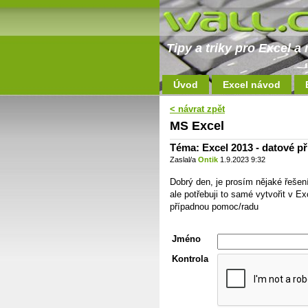
Tipy a triky pro Excel 
Úvod
Excel návod
< návrat zpět
MS Excel
Téma: Excel 2013 - datové př
Zaslal/a
Ontik
1.9.2023 9:32
Dobrý den, je prosím nějaké řešen
ale potřebuji to samé vytvořit v E
případnou pomoc/radu
Jméno
Kontrola