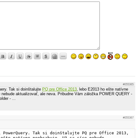
#055365
ery. Tak si doinštalujte
PQ pre Office 2013
, lebo E2013 ho ešte natívne
e nebude aktualizovať, ale neva. Pribudne Vám záložka POWER QUERY -
der - ...
#055367
i PowerQuery. Tak si doinštalujte PQ pre Office 2013, 
 ešte natívne neobsahuje. Už sa síce nebude 