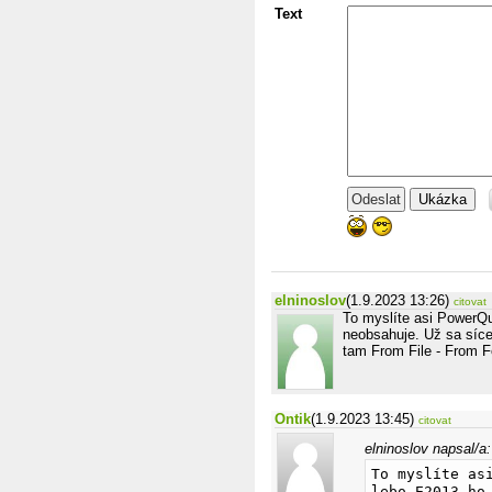
Text
Ukázka
elninoslov
(1.9.2023 13:26)
citovat
To myslíte asi PowerQu
neobsahuje. Už sa síc
tam From File - From Fol
Ontik
(1.9.2023 13:45)
citovat
elninoslov napsal/a:
To myslíte as
lebo E2013 ho