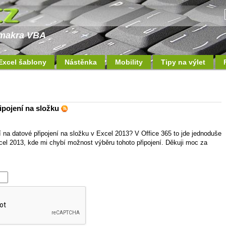
a makra VBA
Excel šablony
Nástěnka
Mobility
Tipy na výlet
ipojení na složku
í na datové připojení na složku v Excel 2013? V Office 365 to jde jednoduše
xcel 2013, kde mi chybí možnost výběru tohoto připojení. Děkuji moc za