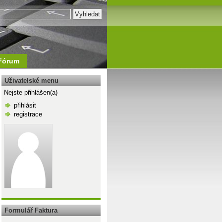
Fórum
Uživatelské menu
Nejste přihlášen(a)
přihlásit
registrace
\n
Formulář Faktura