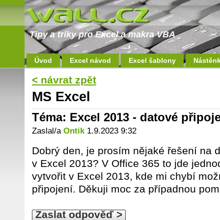
Tipy a triky pro Excel a makra VBA
Úvod
Excel návod
Excel šablony
Nástěn
< návrat zpět
MS Excel
Téma: Excel 2013 - datové připoj
Zaslal/a
Ontik
1.9.2023 9:32
Dobrý den, je prosím nějaké řešení na d
v Excel 2013? V Office 365 to jde jedno
vytvořit v Excel 2013, kde mi chybí mož
připojení. Děkuji moc za případnou po
Zaslat odpověď >