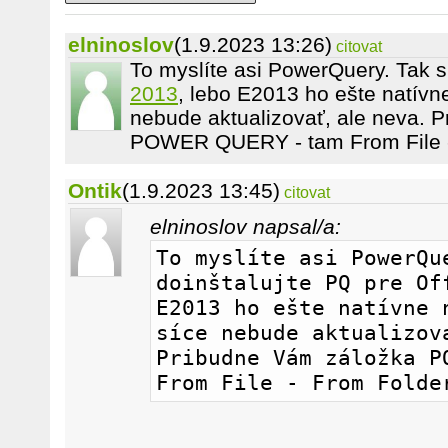
elninoslov
(1.9.2023 13:26)
citovat
To myslíte asi PowerQuery. Tak s
2013
, lebo E2013 ho ešte natívn
nebude aktualizovať, ale neva. 
POWER QUERY - tam From File - 
Ontik
(1.9.2023 13:45)
citovat
elninoslov napsal/a:
To myslíte asi PowerQue
doinštalujte PQ pre Off
E2013 ho ešte natívne n
síce nebude aktualizova
Pribudne Vám záložka PO
From File - From Folde