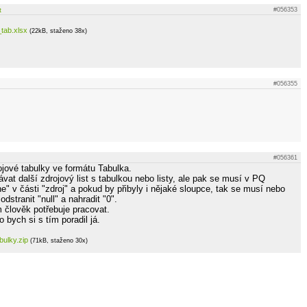
t
#056353
tab.xlsx
(22kB, staženo 38x)
#056355
#056361
ojové tabulky ve formátu Tabulka.
at další zdrojový list s tabulkou nebo listy, ale pak se musí v PQ
e" v části "zdroj" a pokud by přibyly i nějaké sloupce, tak se musí nebo
odstranit "null" a nahradit "0".
m člověk potřebuje pracovat.
 bych si s tím poradil já.
bulky.zip
(71kB, staženo 30x)