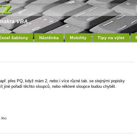
a makra VBA
Excel šablony
Nástěnka
Mobility
Tipy na výlet
 např. přes PQ, když mám 2, nebo i více různé tab. se stejnými popisky
ít jiné pořadí těchto sloupců, nebo některé sloupce budou chybět.
 30x)