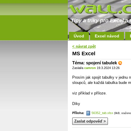
Tipy a triky pro Excel 
Úvod
Excel návod
< návrat zpět
MS Excel
Téma: spojení tabulek
Zaslal/a
camron
19.3.2024 13:26
Prosím jak spojit tabulky v jednu
sloupců, ale každá tabulka bude m
viz příklad v příloze.
Díky
Příloha:
56352_tab.xlsx
(9kB, staženo
Zaslat odpověď >