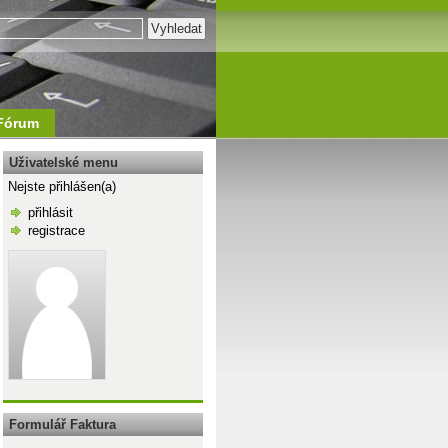
Fórum
Uživatelské menu
Nejste přihlášen(a)
přihlásit
registrace
\n
Formulář Faktura