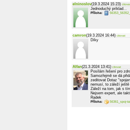
elninoslov
(19.3.2024 15:23)
citova
Jednoduchý príklad...
Příloha:
56353_56352_
camron
(19.3.2024 16:44)
citovat
Díky
Alfan
(21.3.2024 13:41)
citovat
Posílám řešení pro zdr
Samozřejmě se dá přidáv
zeditovat Dotaz "spojen
nemusí, to záleží ještě 
Záleží na tom, jak s tí
Nejsem expert, ale takto
Radek
Příloha:
56361_spoj-ta