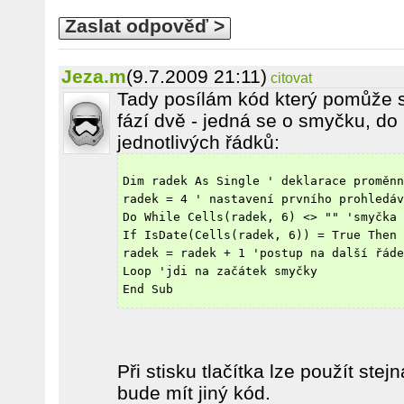
Zaslat odpověď >
Jeza.m
(9.7.2009 21:11)
citovat
Tady posílám kód který pomůže s 
fází dvě - jedná se o smyčku, do
jednotlivých řádků:
Dim radek As Single ' deklarace proměnn
radek = 4 ' nastavení prvního prohledáv
Do While Cells(radek, 6) <> "" 'smyčka 
If IsDate(Cells(radek, 6)) = True Then 
radek = radek + 1 'postup na další řáde
Loop 'jdi na začátek smyčky
End Sub
Při stisku tlačítka lze použít stej
bude mít jiný kód.