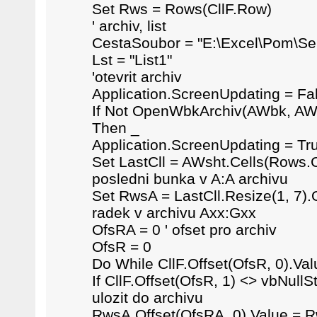
Set Rws = Rows(CllF.Row)
' archiv, list
CestaSoubor = "E:\Excel\Pom\Serv
Lst = "List1"
'otevrit archiv
Application.ScreenUpdating = Fa
If Not OpenWbkArchiv(AWbk, AWs
Then _
Application.ScreenUpdating = Tru
Set LastCll = AWsht.Cells(Rows.C
posledni bunka v A:A archivu
Set RwsA = LastCll.Resize(1, 7).Of
radek v archivu Axx:Gxx
OfsRA = 0 ' ofset pro archiv
OfsR = 0
Do While CllF.Offset(OfsR, 0).Val
If CllF.Offset(OfsR, 1) <> vbNull
ulozit do archivu
RwsA.Offset(OfsRA, 0).Value = R