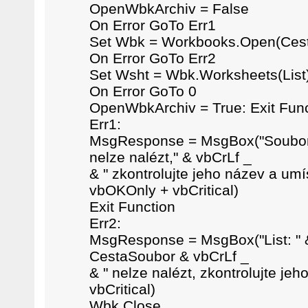
OpenWbkArchiv = False
On Error GoTo Err1
Set Wbk = Workbooks.Open(Ces
On Error GoTo Err2
Set Wsht = Wbk.Worksheets(List
On Error GoTo 0
OpenWbkArchiv = True: Exit Func
Err1:
MsgResponse = MsgBox("Soubor:
nelze nalézt," & vbCrLf _
& " zkontrolujte jeho název a umís
vbOKOnly + vbCritical)
Exit Function
Err2:
MsgResponse = MsgBox("List: " & 
CestaSoubor & vbCrLf _
& " nelze nalézt, zkontrolujte je
vbCritical)
Wbk.Close