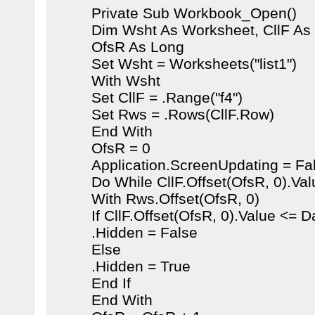
Private Sub Workbook_Open()
Dim Wsht As Worksheet, CllF As
OfsR As Long
Set Wsht = Worksheets("list1")
With Wsht
Set CllF = .Range("f4")
Set Rws = .Rows(CllF.Row)
End With
OfsR = 0
Application.ScreenUpdating = Fa
Do While CllF.Offset(OfsR, 0).Val
With Rws.Offset(OfsR, 0)
If CllF.Offset(OfsR, 0).Value <= 
.Hidden = False
Else
.Hidden = True
End If
End With