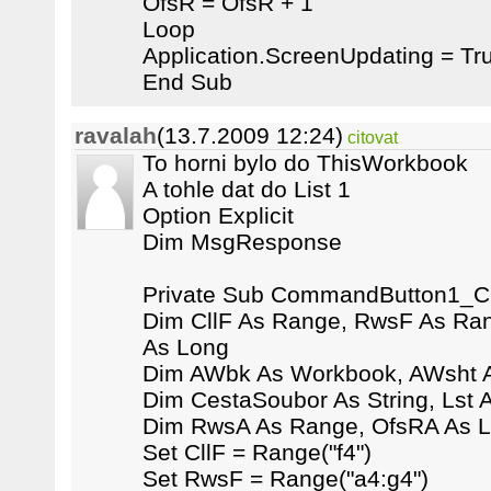
OfsR = OfsR + 1
Loop
Application.ScreenUpdating = Tr
End Sub
ravalah
(13.7.2009 12:24)
citovat
To horni bylo do ThisWorkbook
A tohle dat do List 1
Option Explicit
Dim MsgResponse
Private Sub CommandButton1_Cl
Dim CllF As Range, RwsF As Ra
As Long
Dim AWbk As Workbook, AWsht 
Dim CestaSoubor As String, Lst A
Dim RwsA As Range, OfsRA As 
Set CllF = Range("f4")
Set RwsF = Range("a4:g4")