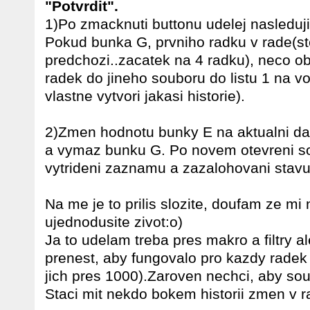
"Potvrdit".
1)Po zmacknuti buttonu udelej nasleduji
Pokud bunka G, prvniho radku v rade(st
predchozi..zacatek na 4 radku), neco ob
radek do jineho souboru do listu 1 na v
vlastne vytvori jakasi historie).
2)Zmen hodnotu bunky E na aktualni dat
a vymaz bunku G. Po novem otevreni so
vytrideni zaznamu a zazalohovani stavu
Na me je to prilis slozite, doufam ze m
ujednodusite zivot:o)
Ja to udelam treba pres makro a filtry a
prenest, aby fungovalo pro kazdy radek
jich pres 1000).Zaroven nechci, aby so
Staci mit nekdo bokem historii zmen v r