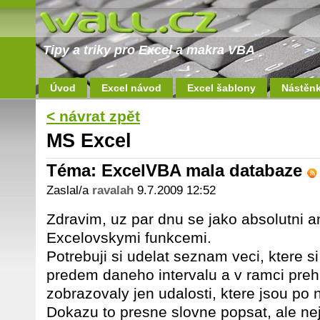
Tipy a triky pro Excel a makra VBA
Úvod
Excel návod
Excel šablony
Nástěn
< návrat zpět
MS Excel
Téma: ExcelVBA mala databaze
Zaslal/a
ravalah
9.7.2009 12:52
Zdravim, uz par dnu se jako absolutni 
Excelovskymi funkcemi.
Potrebuji si udelat seznam veci, ktere si
predem daneho intervalu a v ramci prehl
zobrazovaly jen udalosti, ktere jsou po
Dokazu to presne slovne popsat, ale n