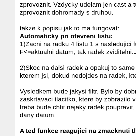
zprovoznit. Vzdycky udelam jen cast a
zprovoznit dohromady s druhou.
takze k popisu jak to ma fungovat:
Automaticky pri otevreni listu:
1)Zacni na radku 4 listu 1 s nasledujici
F<=aktualni datum, tak radek zviditelni.
2)Skoc na dalsi radek a opakuj to same
kterem jsi, dokud nedojdes na radek, kt
Vysledkem bude jakysi filtr. Bylo by dob
zaskrtavaci tlacitko, ktere by zobrazilo
treba bude chtit nejaky radek poupravit
dany datum.
A ted funkce reagujici na zmacknuti tl