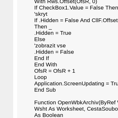
With Rws.Offset(OfsR, 0)
If CheckBox1.Value = False The
'skryt
If .Hidden = False And CllF.Offse
Then _
.Hidden = True
Else
'zobrazit vse
.Hidden = False
End If
End With
OfsR = OfsR + 1
Loop
Application.ScreenUpdating = Tr
End Sub
Function OpenWbkArchiv(ByRef
Wsht As Worksheet, CestaSoubor A
As Boolean