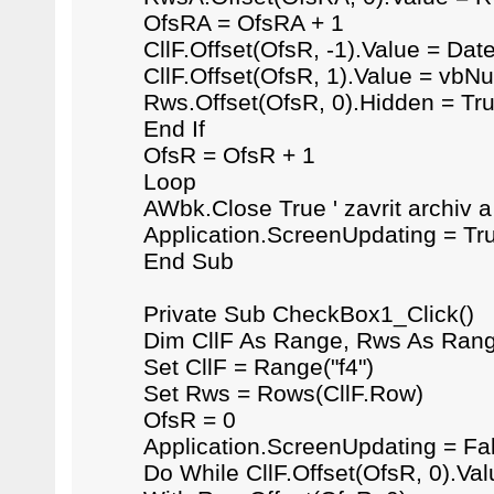
OfsRA = OfsRA + 1
CllF.Offset(OfsR, -1).Value = Dat
CllF.Offset(OfsR, 1).Value = vbNu
Rws.Offset(OfsR, 0).Hidden = Tr
End If
OfsR = OfsR + 1
Loop
AWbk.Close True ' zavrit archiv a
Application.ScreenUpdating = Tr
End Sub
Private Sub CheckBox1_Click()
Dim CllF As Range, Rws As Rang
Set CllF = Range("f4")
Set Rws = Rows(CllF.Row)
OfsR = 0
Application.ScreenUpdating = Fa
Do While CllF.Offset(OfsR, 0).Val