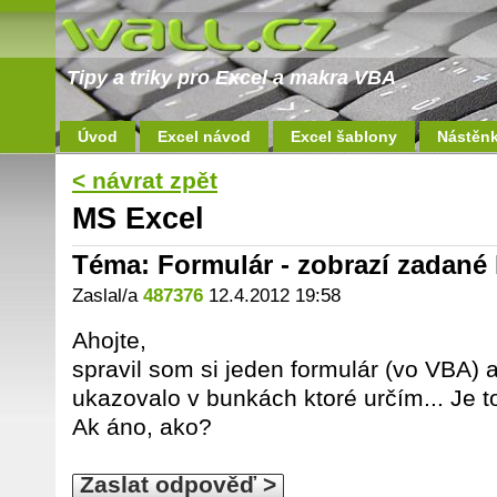
Tipy a triky pro Excel a makra VBA
Úvod
Excel návod
Excel šablony
Nástěn
< návrat zpět
MS Excel
Téma: Formulár - zobrazí zadan
Zaslal/a
487376
12.4.2012 19:58
Ahojte,
spravil som si jeden formulár (vo VBA) 
ukazovalo v bunkách ktoré určím... Je 
Ak áno, ako?
Zaslat odpověď >