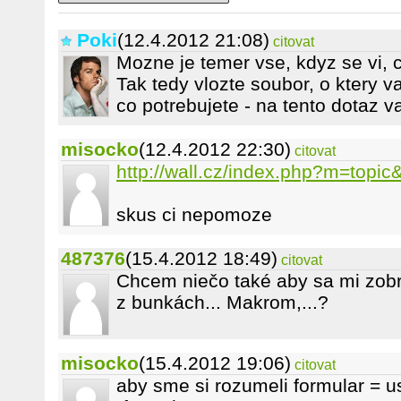
Poki
(12.4.2012 21:08)
citovat
Mozne je temer vse, kdyz se vi, 
Tak tedy vlozte soubor, o ktery 
co potrebujete - na tento dotaz 
misocko
(12.4.2012 22:30)
citovat
http://wall.cz/index.php?m=topi
skus ci nepomoze
487376
(15.4.2012 18:49)
citovat
Chcem niečo také aby sa mi zobr
z bunkách... Makrom,...?
misocko
(15.4.2012 19:06)
citovat
aby sme si rozumeli formular = u