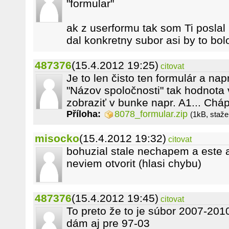
"formular"
ak z userformu tak som Ti poslal l
dal konkretny subor asi by to bol
487376
(15.4.2012 19:25)
citovat
Je to len čisto ten formulár a nap
"Názov spoločnosti" tak hodnota 
zobraziť v bunke napr. A1... Chá
Příloha:
8078_formular.zip
(1kB, staže
misocko
(15.4.2012 19:32)
citovat
bohuzial stale nechapem a este aj
neviem otvorit (hlasi chybu)
487376
(15.4.2012 19:45)
citovat
To preto že to je súbor 2007-20
dám aj pre 97-03