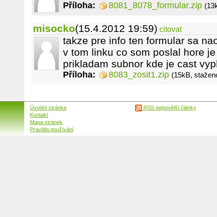
Příloha:
8081_8078_formular.zip
(13
misocko
(15.4.2012 19:59)
citovat
takze pre info ten formular sa na
v tom linku co som poslal hore je
prikladam subnor kde je cast vy
Příloha:
8083_zosit1.zip
(15kB, stažen
Úvodní stránka
RSS nejnovější články
Kontakt
Mapa stránek
Pravidla používání