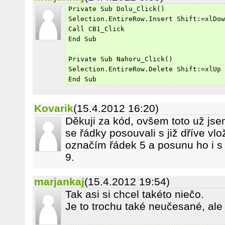
Private Sub Dolu_Click()
Selection.EntireRow.Insert Shift:=xlDo
Call CB1_Click
End Sub
Private Sub Nahoru_Click()
Selection.EntireRow.Delete Shift:=xlUp
End Sub
Kovarik
(15.4.2012 16:20)
Děkuji za kód, ovšem toto už jse
se řádky posouvali s již dříve vl
označím řádek 5 a posunu ho i s
9.
marjankaj
(15.4.2012 19:54)
Tak asi si chcel takéto niečo.
Je to trochu také neučesané, ale 