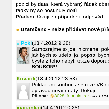
pozici by data, která vybraný řádek obsa
řádky by se posunuly dolů.
Předem děkuji za případnou odpověď.
Uzamčeno - nelze přidávat nové pří
Poki
(13.4.2012 9:28)
Samozrejme to jde, nicmene, po
jak bych to udelal ja, popsal by
byste z toho nebyl, takze doporu
SOUBOR!!!
Kovarik
(13.4.2012 23:58)
Přikládám soubor. Jsem ve VB no
opravdu nevím rady. Děkuji.
Příloha:
8028_formular.rar
(24kB, staž
marjankaj
(14.4.2012 0:38)