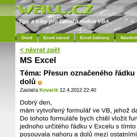
Tipy a triky pro Excel a makra VBA
Úvod
Excel návod
Excel šablony
Nástěn
< návrat zpět
MS Excel
Téma: Přesun označeného řádku
dolů
Zaslal/a
Kovarik
12.4.2012 22:40
Dobrý den,
mám vytvořený formulář ve VB, jehož da
Do tohoto formuláře bych chtěl vložit fu
jednoho určitého řádku v Excelu s tímto
posouvala nahoru a dolů mezi ostatním