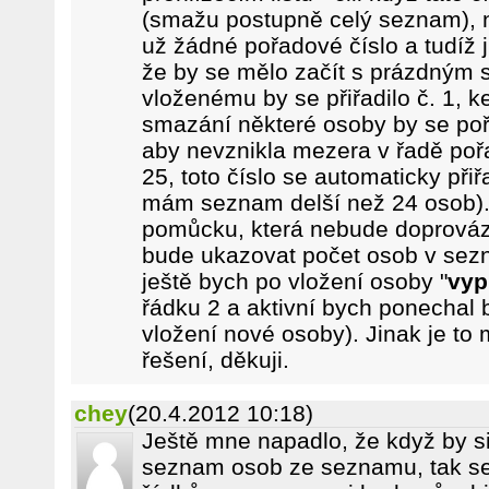
(smažu postupně celý seznam),
už žádné pořadové číslo a tudíž 
že by se mělo začít s prázdným
vloženému by se přiřadilo č. 1, k
smazání některé osoby by se poř
aby nevznikla mezera v řadě poř
25, toto číslo se automaticky při
mám seznam delší než 24 osob). 
pomůcku, která nebude doprováze
bude ukazovat počet osob v sezn
ještě bych po vložení osoby "
vyp
řádku 2 a aktivní bych ponechal 
vložení nové osoby). Jinak je to 
řešení, děkuji.
chey
(20.4.2012 10:18)
Ještě mne napadlo, že když by si 
seznam osob ze seznamu, tak s