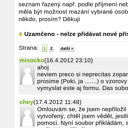
seznam řazený např. podle příjmení ne
měla být možnost mazání vybrané oso
někdo, prosím? Děkuji
Uzamčeno - nelze přidávat nové pří
Strana:
1
2
další »
misocko
(16.4.2012 23:10)
ahoj
neviem preco si neprecitas zopar
prosime (Poki, ja .......) o vzor
vymyslat este aj formu. Das sub
chey
(17.4.2012 11:48)
Omlouvám se, že jsem nepřiložil
vytvořený, chtěl jsem vědět, jest
pomoci. Nyní soubor přikládám, 