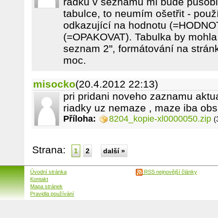
řádků v seznamu mi bude působit
tabulce, to neumím ošetřit - po
odkazující na hodnotu (=HODNO
(=OPAKOVAT). Tabulka by mohla bý
seznam 2", formátování na stránk
moc.
misocko
(20.4.2012 22:13)
pri pridani noveho zaznamu aktua
riadky uz nemaze , maze iba obs
Příloha:
8204_kopie-xl0000050.zip
(
Strana:
1
2
další »
Úvodní stránka
RSS nejnovější články
Kontakt
Mapa stránek
Pravidla používání