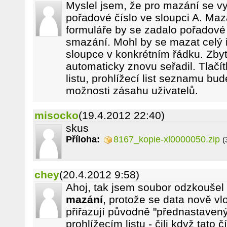
Myslel jsem, že pro mazání se v
pořadové číslo ve sloupci A. Maz
formuláře by se zadalo pořadové č
smazání. Mohl by se mazat celý 
sloupce v konkrétním řádku. Zb
automaticky znovu seřadil. Tlačí
listu, prohlížecí list seznamu bu
možnosti zásahu uživatelů.
misocko
(19.4.2012 22:40)
skus
Příloha:
8167_kopie-xl0000050.zip
(
chey
(20.4.2012 9:58)
Ahoj, tak jsem soubor odzkoušel
mazání
, protože se data nově v
přiřazují původně "přednastave
prohlížecím listu - čili když tato