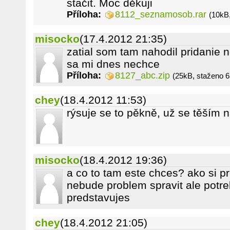
stačit. Moc děkuji
Příloha:
8112_seznamosob.rar
(10kB
misocko
(17.4.2012 21:35)
zatial som tam nahodil pridanie 
sa mi dnes nechce
Příloha:
8127_abc.zip
(25kB, staženo 6
chey
(18.4.2012 11:53)
rýsuje se to pěkně, už se těším 
misocko
(18.4.2012 19:36)
a co to tam este chces? ako si p
nebude problem spravit ale potre
predstavujes
chey
(18.4.2012 21:05)