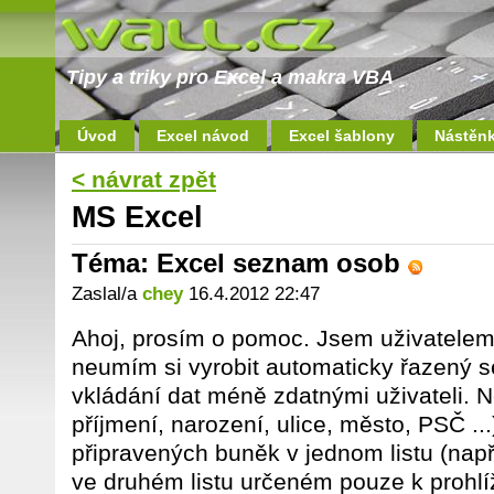
Tipy a triky pro Excel a makra VBA
Úvod
Excel návod
Excel šablony
Nástěn
< návrat zpět
MS Excel
Téma: Excel seznam osob
Zaslal/a
chey
16.4.2012 22:47
Ahoj, prosím o pomoc. Jsem uživatelem E
neumím si vyrobit automaticky řazený 
vkládání dat méně zdatnými uživateli. N
příjmení, narození, ulice, město, PSČ ...
připravených buněk v jednom listu (např.
ve druhém listu určeném pouze k prohlíž