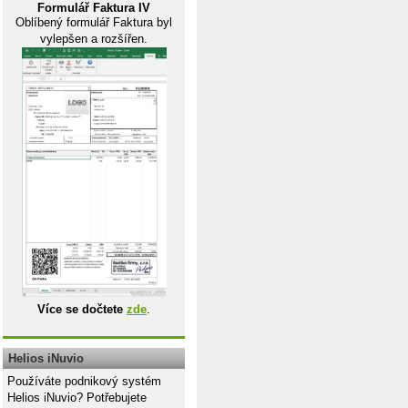
Formulář Faktura IV
Oblíbený formulář Faktura byl
vylepšen a rozšířen.
Archiv!$A$2:$Y$300;2;0))
Více se dočtete
zde
.
Helios iNuvio
Používáte podnikový systém
Helios iNuvio? Potřebujete