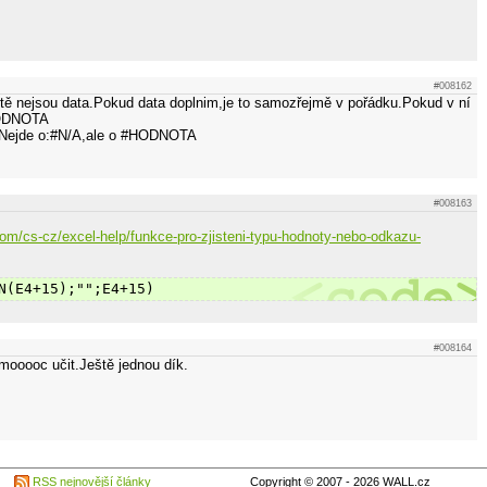
#008162
ště nejsou data.Pokud data doplnim,je to samozřejmě v pořádku.Pokud v ní
HODNOTA
.Nejde o:#N/A,ale o #HODNOTA
#008163
.com/cs-cz/excel-help/funkce-pro-zjisteni-typu-hodnoty-nebo-odkazu-
N(E4+15);"";E4+15)
#008164
mooooc učit.Ještě jednou dík.
RSS nejnovější články
Copyright © 2007 - 2026 WALL.cz