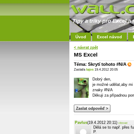
Tipy a triky pro Excel 
Úvod
Excel návod
< návrat zpět
MS Excel
Téma: Skrytí tohoto #N/A
Zaslal/a
lajos
19.4.2012 20:05
Dobrý den,
je možné udělat,aby mi 
znaky #N/A
Děkuji za případnou po
Zaslat odpověď >
Pavlus
(19.4.2012 20:11)
citovat
Dělá se to např. přes f
P.