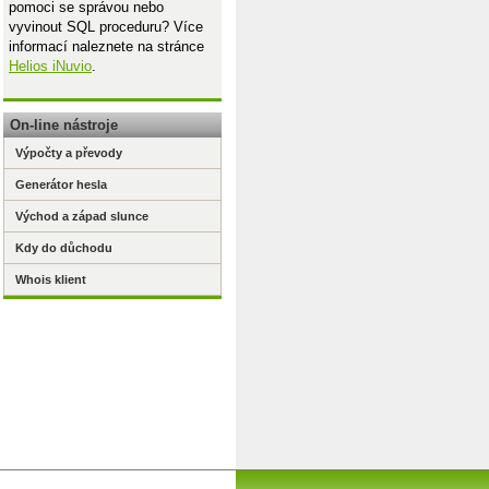
pomoci se správou nebo
vyvinout SQL proceduru? Více
informací naleznete na stránce
Helios iNuvio
.
On-line nástroje
Výpočty a převody
Generátor hesla
Východ a západ slunce
Kdy do důchodu
Whois klient