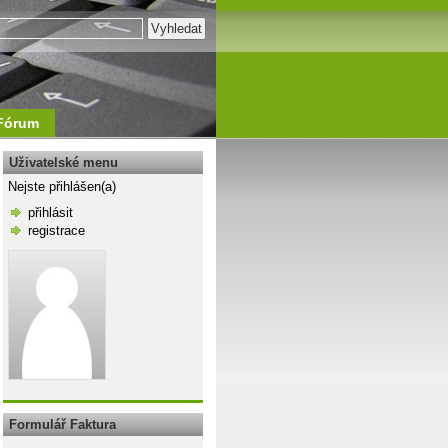
Fórum
Uživatelské menu
Nejste přihlášen(a)
přihlásit
registrace
\n
Formulář Faktura