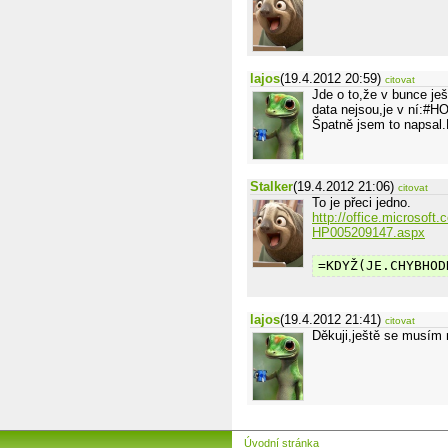
lajos
(19.4.2012 20:59)
citovat
Jde o to,že v bunce je
data nejsou,je v ní:#
Špatně jsem to napsal
Stalker
(19.4.2012 21:06)
citovat
To je přeci jedno.
http://office.microsoft
HP005209147.aspx
=KDYŽ(JE.CHYBHOD
lajos
(19.4.2012 21:41)
citovat
Děkuji,ještě se musím 
Úvodní stránka