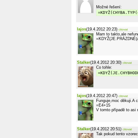
Možné řešení:
=KDYŽ(CHYBA.TYP(
lajos
(19.4.2012 20:23)
citovat
Mam to takto,ale nefun
=KDYŽ(JE.PRÁZDNÉ(A2
Stalker
(19.4.2012 20:30)
citovat
Co tohle:
=KDYŽ(JE.CHYBHOD
lajos
(19.4.2012 20:47)
citovat
Funguje,moc děkuji.A c
=E4+15
V tomto případě to asi
Stalker
(19.4.2012 20:51)
citovat
Tak pokud tento vzorec