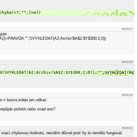
chyba)=7;"";[ne])
#008157
guje.
)=PRAVDA;"";SVYHLEDAT(A2;Archiv!$A$2:$Y$300;2;0))
#008158
N(SVYHLEDAT(A2;Archiv!$A$2:$Y$300;2;0));"";SVYHLEDAT(A2;
#008160
o v bunce,kdeje jen odkaz:
 nepůjde pořešit,nebo snad ano?
#008161
 vrací chybovou hodnotu, nevidím důvod proč by to nemělo fungovat.