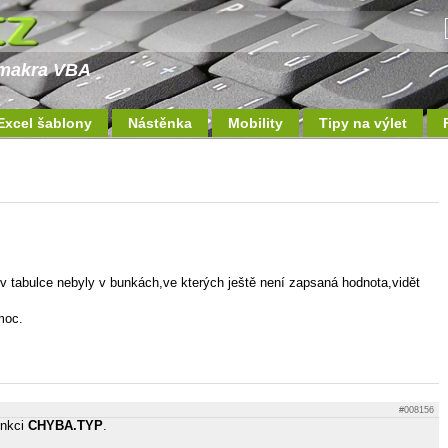
a makra VBA
Excel šablony
Nástěnka
Mobility
Tipy na výlet
v tabulce nebyly v bunkách,ve kterých ještě není zapsaná hodnota,vidět
moc.
#008156
unkci
CHYBA.TYP
.