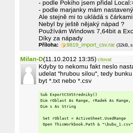
- podle Pokiho jsem přidal Local
- podle marjanky mám nastavený
Ale stejně mi to ukládá s čárkami
Nebyl by ještě nějaký nápad ?
Používám Windows 7,64bit a Exc
Díky za nápady
Příloha:
9819_import_csv.rar
(32kB, s
Milan-D
(11.10.2012 13:35)
citovat
Kdyby to nekomu fakt neslo nastav
udelat "hrubou silou", tedy bunk
byt *.txt nebo *.csv
Sub ExportCSVStredniky()
Dim rOblast As Range, rRadek As Range, 
Dim s As String
 Set rOblast = ActiveSheet.UsedRange
 Open ThisWorkbook.Path & "\bubu_1.csv"