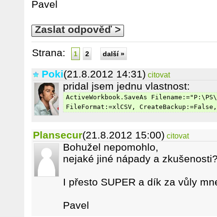
Pavel
Zaslat odpověď >
Strana:
1
2
další »
Poki
(21.8.2012 14:31)
citovat
pridal jsem jednu vlastnost:
ActiveWorkbook.SaveAs Filename:="P:\PS\
FileFormat:=xlCSV, CreateBackup:=False,
Plansecur
(21.8.2012 15:00)
citovat
Bohužel nepomohlo,
nejaké jiné nápady a zkušenosti
I přesto SUPER a dík za vůly m
Pavel