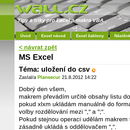
Tipy a triky pro Excel a makra VBA
Úvod
Excel návod
Excel šablony
Nástěn
< návrat zpět
MS Excel
Téma: uložení do csv
Zaslal/a
Plansecur
21.8.2012 14:22
Dobrý den všem,
makrem převádím určité obsahy listu do
pokud xlxm ukládám manuálně do form
volby rozdělování mezi "," a ";".
Pokud stejnou operaci udělám makrem t
zásadně ukládá s oddělovačem ",".