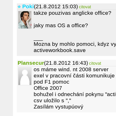
Poki
(21.8.2012 15:03)
citovat
takze pouzivas anglicke office?
jaky mas OS a office?
___
Mozna by mohlo pomoci, kdyz vyn
activeworkbook.save
Plansecur
(21.8.2012 16:43)
citovat
os máme wind. nt 2008 server
exel v pracovní části komunikuje 
pod F1 pomoc
Office 2007
bohužel i odnechání pokynu "act
csv uložilo s ","
Zasílám vystupúový