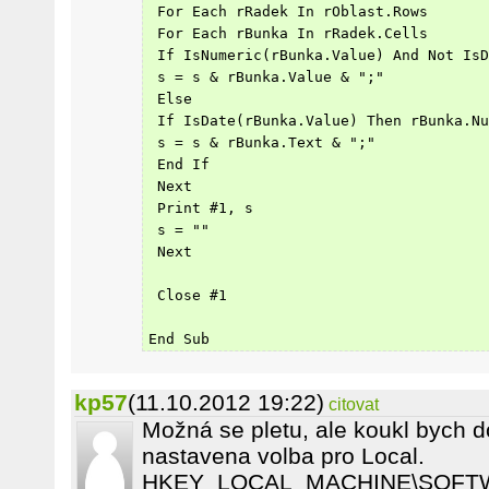
 For Each rRadek In rOblast.Rows
 For Each rBunka In rRadek.Cells
 If IsNumeric(rBunka.Value) And Not IsD
 s = s & rBunka.Value & ";"
 Else
 If IsDate(rBunka.Value) Then rBunka.Nu
 s = s & rBunka.Text & ";"
 End If
 Next
 Print #1, s
 s = ""
 Next
 Close #1
End Sub
kp57
(11.10.2012 19:22)
citovat
Možná se pletu, ale koukl bych do
nastavena volba pro Local.
HKEY_LOCAL_MACHINE\SOFTWARE