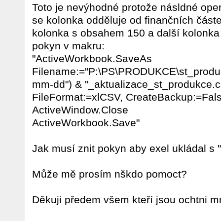
Toto je nevýhodné protože násldné ope
se kolonka odděluje od finančních část
kolonka s obsahem 150 a další kolonka
pokyn v makru:
"ActiveWorkbook.SaveAs
Filename:="P:\PS\PRODUKCE\st_produk
mm-dd") & "_aktualizace_st_produkce.c
FileFormat:=xlCSV, CreateBackup:=Fal
ActiveWindow.Close
ActiveWorkbook.Save"
Jak musí znit pokyn aby exel ukládal s "
Může mě prosím nškdo pomoct?
Děkuji předem všem kteří jsou ochtni mn