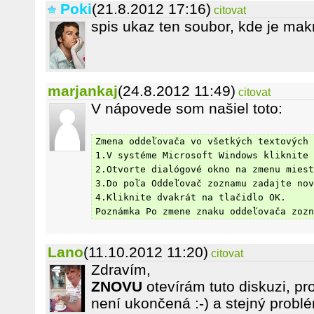
Poki
(21.8.2012 17:16)
citovat
spis ukaz ten soubor, kde je makr
marjankaj
(24.8.2012 11:49)
citovat
V nápovede som našiel toto:
Zmena oddeľovača vo všetkých textových 
1.V systéme Microsoft Windows kliknite 
2.Otvorte dialógové okno na zmenu miest
3.Do poľa Oddeľovač zoznamu zadajte nov
4.Kliknite dvakrát na tlačidlo OK.
Poznámka Po zmene znaku oddeľovača zozn
Lano
(11.10.2012 11:20)
citovat
Zdravím,
ZNOVU
otevírám tuto diskuzi, pr
není ukončená :-) a stejný probl