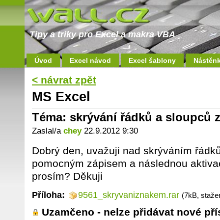
Tipy a triky pro Excel a makra VBA
Úvod
Excel návod
Excel šablony
Nástěn
< návrat zpět
MS Excel
Téma: skrývání řádků a sloupců
Zaslal/a
chey
22.9.2012 9:30
Dobrý den, uvažuji nad skrýváním řádk
pomocným zápisem a následnou aktivac
prosím? Děkuji
Příloha:
9561_skryvaniznakem.rar
(7kB, staže
Uzamčeno - nelze přidávat nové pří