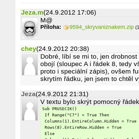
Jeza.m
(24.9.2012 17:06)
M@
Příloha:
9594_skryvaniznakem.zip
(
chey
(24.9.2012 20:38)
Dobré, líbí se mi to, jen drobnost
obojí (sloupec A i řádek 8, tedy
proto i speciální zápis), ovšem f
skrytím řádku, jen jsem to chtěl v
Jeza
(24.9.2012 21:31)
V textu bylo skrýt pomocný řádek 
Sub PRUSECIK()
 If Range("C7") = True Then
 Columns(1).EntireColumn.Hidden = True
 Rows(8).EntireRow.Hidden = True
 Else