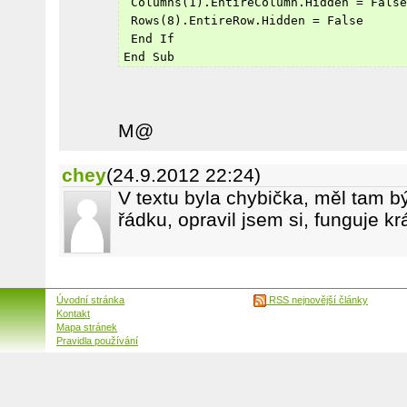
 Columns(1).EntireColumn.Hidden = False
 Rows(8).EntireRow.Hidden = False
 End If
End Sub
M@
chey
(24.9.2012 22:24)
V textu byla chybička, měl tam b
řádku, opravil jsem si, funguje 
Úvodní stránka
RSS nejnovější články
Kontakt
Mapa stránek
Pravidla používání