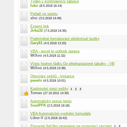
Týden v kontingenční tabulce
lubo
(8.5.2018 16:14)
Pořadí ve sportu
xlnc
(3.5.2018 14:49)
Externí link
Jirka32
(7.5.2018 14:35)
Podmíněné formátování přeškrtnutí buňky
Gary81
(4.5.2018 13:20)
VBA - excel to outlook úprava
WiXoo
(4.5.2018 11:32)
Výpis hodnot řádku Do přednastavené tabulky - VB
WiXoo
(4.5.2018 13:38)
Otevírání sešitů - Instance
pavelo
(4.5.2018 10:01)
Kopírování mezi sešity
1
2
3
Tomas
(27.10.2011 14:30)
Automatický posuv textu
SoulPFK
(2.5.2018 19:18)
VBA Automatické vyplnění formuláře
Libor-V
(2.5.2018 16:42)
Posuvné tlačítko propojeno na rozevírací seznam
1
2