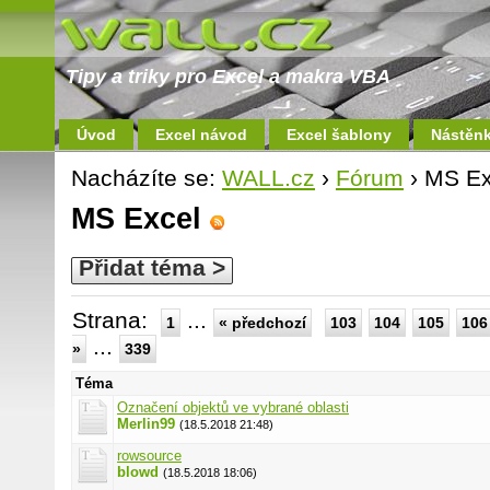
Tipy a triky pro Excel a makra VBA
Úvod
Excel návod
Excel šablony
Nástěn
Nacházíte se:
WALL.cz
›
Fórum
› MS Ex
MS Excel
Přidat téma >
Strana:
...
1
« předchozí
103
104
105
106
...
»
339
Téma
Označení objektů ve vybrané oblasti
Merlin99
(18.5.2018 21:48)
rowsource
blowd
(18.5.2018 18:06)