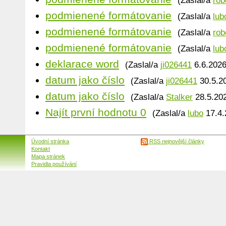
(Zaslal/a
rob
podmienené formátovanie
(Zaslal/a
lub
podmienené formátovanie
(Zaslal/a
rob
podmienené formátovanie
(Zaslal/a
lub
deklarace word
(Zaslal/a
ji026441
6.6.2026
datum jako číslo
(Zaslal/a
ji026441
30.5.20
datum jako číslo
(Zaslal/a
Stalker
28.5.202
Najít první hodnotu 0
(Zaslal/a
lubo
17.4.
Úvodní stránka
RSS nejnovější články
Kontakt
Mapa stránek
Pravidla používání