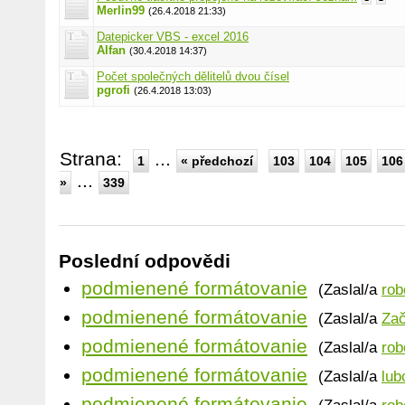
Merlin99
(26.4.2018 21:33)
Datepicker VBS - excel 2016
Alfan
(30.4.2018 14:37)
Počet společných dělitelů dvou čísel
pgrofi
(26.4.2018 13:03)
Strana:
...
1
« předchozí
103
104
105
106
...
»
339
Poslední odpovědi
podmienené formátovanie
(Zaslal/a
rob
podmienené formátovanie
(Zaslal/a
Zač
podmienené formátovanie
(Zaslal/a
rob
podmienené formátovanie
(Zaslal/a
lub
podmienené formátovanie