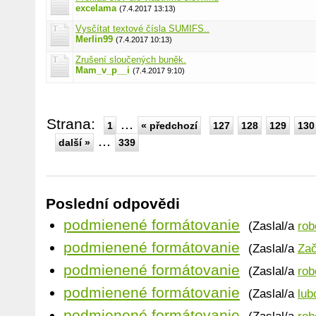
excelama
(7.4.2017 13:13)
Vysčítat textové čísla SUMIFS..
Merlin99
(7.4.2017 10:13)
Zrušení sloučených buněk.
Mam_v_p__i
(7.4.2017 9:10)
Strana:
...
1
« předchozí
127
128
129
130
...
další »
339
Poslední odpovědi
podmienené formátovanie
(Zaslal/a
rob
podmienené formátovanie
(Zaslal/a
Zač
podmienené formátovanie
(Zaslal/a
rob
podmienené formátovanie
(Zaslal/a
lub
podmienené formátovanie