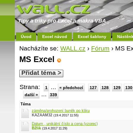
Tipy a triky pro Excel a makra VBA
Úvod
Excel návod
Excel šablony
Nástěn
Nacházíte se:
WALL.cz
›
Fórum
› MS Ex
MS Excel
Přidat téma >
Strana:
...
1
« předchozí
127
128
129
130
...
další »
339
Téma
záměna/prohození buněk po kliku
KAZAAM32
(19.4.2017 11:55)
Datum , unikátní číslo a cena (vzorec)
B2lik
(19.4.2017 11:29)