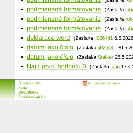
(Zaslal/a
rob
podmienené formátovanie
(Zaslal/a
lub
podmienené formátovanie
(Zaslal/a
rob
podmienené formátovanie
(Zaslal/a
lub
deklarace word
(Zaslal/a
ji026441
6.6.2026
datum jako číslo
(Zaslal/a
ji026441
30.5.20
datum jako číslo
(Zaslal/a
Stalker
28.5.202
Najít první hodnotu 0
(Zaslal/a
lubo
17.4.
Úvodní stránka
RSS nejnovější články
Kontakt
Mapa stránek
Pravidla používání