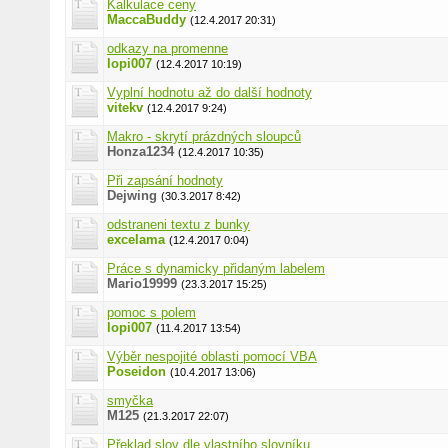
Kalkulace ceny
MaccaBuddy
(12.4.2017 20:31)
odkazy na promenne
lopi007
(12.4.2017 10:19)
Vyplní hodnotu až do další hodnoty
vitekv
(12.4.2017 9:24)
Makro - skrytí prázdných sloupců
Honza1234
(12.4.2017 10:35)
Při zapsání hodnoty
Dejwing
(30.3.2017 8:42)
odstraneni textu z bunky
excelama
(12.4.2017 0:04)
Práce s dynamicky přidaným labelem
Mario19999
(23.3.2017 15:25)
pomoc s polem
lopi007
(11.4.2017 13:54)
Výběr nespojité oblasti pomocí VBA
Poseidon
(10.4.2017 13:06)
smyčka
M125
(21.3.2017 22:07)
Překlad slov dle vlastního slovníku