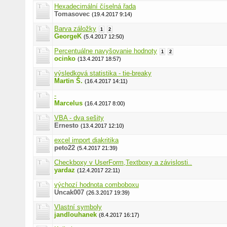
Hexadecimální číselná řada
Tomasovec
(19.4.2017 9:14)
Barva záložky
1
2
GeorgeK
(5.4.2017 12:50)
Percentuálne navyšovanie hodnoty
1
2
ocinko
(13.4.2017 18:57)
výsledková statistika - tie-breaky
Martin Š.
(16.4.2017 14:11)
-
Marcelus
(16.4.2017 8:00)
VBA - dva sešity
Ernesto
(13.4.2017 12:10)
excel import diakritika
peto22
(5.4.2017 21:39)
Checkboxy v UserForm,Textboxy a závislosti..
yardaz
(12.4.2017 22:11)
výchozí hodnota comboboxu
Uncak007
(26.3.2017 19:39)
Vlastní symboly
jandlouhanek
(8.4.2017 16:17)