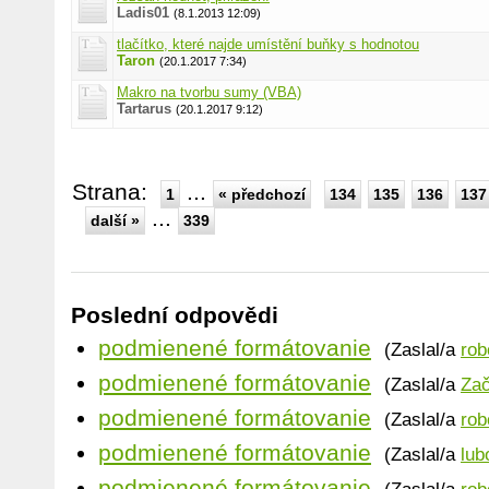
Ladis01
(8.1.2013 12:09)
tlačítko, které najde umístění buňky s hodnotou
Taron
(20.1.2017 7:34)
Makro na tvorbu sumy (VBA)
Tartarus
(20.1.2017 9:12)
Strana:
...
1
« předchozí
134
135
136
137
...
další »
339
Poslední odpovědi
podmienené formátovanie
(Zaslal/a
rob
podmienené formátovanie
(Zaslal/a
Zač
podmienené formátovanie
(Zaslal/a
rob
podmienené formátovanie
(Zaslal/a
lub
podmienené formátovanie