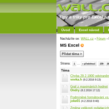
Tipy a triky pro Excel 
Úvod
Excel návod
Nacházíte se:
WALL.cz
›
Fórum
› 
MS Excel
Přidat téma >
Strana:
...
1
« předchozí
159
1
Téma
Chyba 29.2.1900 odstraně
vovka.h
(9.2.2016 9:13)
Graf z maximáních hodnot
Ondry
(8.2.2016 17:12)
Podmíněné formátování vs
joke01
(4.2.2016 9:40)
Změna velikosti ovládacích