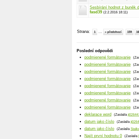
Sesbírání hodnot z buněk d
fasd39
(2.2.2016 18:11)
Strana:
...
1
« předchozí
159
1
Poslední odpovědi
podmienené formátovanie
(Za
podmienené formátovanie
(Za
podmienené formátovanie
(Za
podmienené formátovanie
(Za
podmienené formátovanie
(Za
podmienené formátovanie
(Za
podmienené formátovanie
(Za
podmienené formátovanie
(Za
deklarace word
(Zaslal/a
ji02644
datum jako číslo
(Zaslal/a
ji026
datum jako číslo
(Zaslal/a
Stalk
Najít první hodnotu 0
(Zaslal/a