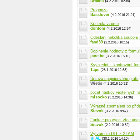
Drakos
(4.2.2016 16:38)
Prognoza
Basslover
(4.2.2016 21:21)
Kontrola vzorce
dontom
(4.2.2016 12:54)
Odeslani nekolika souboru
fasd39
(2.2.2016 18:15)
Doplnenie hodnoty z formula
jancibe
(3.2.2016 15:49)
Svyhledat + kopírování for
Taps
(28.1.2016 12:53)
Úprava spojnicového grafu
Wietis
(4.2.2016 10:31)
pocet riadkov viditelnych na
misocko
(3.2.2016 14:36)
Výrazné zpomalení po přid
Sicvok
(3.2.2016 9:47)
Funkce pro výpis více úd
Sicvok
(2.2.2016 10:52)
Vytvorenie DLL z XLAM
AL
(30.1.2016 14:10)