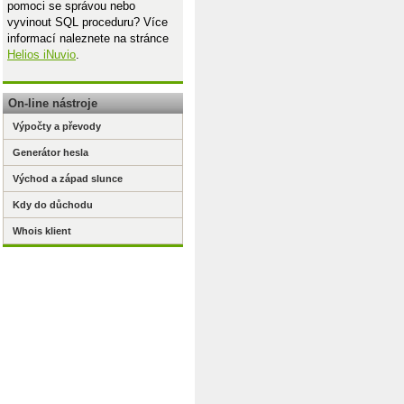
pomoci se správou nebo
vyvinout SQL proceduru? Více
informací naleznete na stránce
Helios iNuvio
.
On-line nástroje
Výpočty a převody
Generátor hesla
Východ a západ slunce
Kdy do důchodu
Whois klient