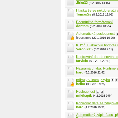
Jirka32
(8.2.2016 14:15)
Hláška že se někdo snaží o
TomasSs
(8.2.2016 16:08)
Podmíněné formátování
dontom
(5.2.2016 10:25)
Automatická posloupnost
freename
(22.1.2016 16:26)
KDYŽ + jakákoliv hodnota v
VeronikaS
(6.2.2016 7:11)
Kopírování dat do nového s
tarvisio
(6.2.2016 22:40)
Neznámá chyba: Runtime err
hard
(6.2.2016 22:42)
príkazy v inom jazyku
1
2
belko
(3.2.2016 9:25)
Posloupnost
1
2
mikikapik
(4.2.2016 9:54)
Kopírovat data ze zdrojové
hard
(4.2.2016 19:31)
Automatický zápis času, př