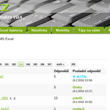
a makra VBA
Excel šablony
Nástěnka
Mobility
Tipy na výlet
MS Excel
...
60
161
162
163
164
165
166
167
další »
339
Odpovědí
Poslední odpověď
na?
5
eLCHa
(9.2.2016 13:34)
5
Ondry
(9.2.2016 13:17)
. VBA
13
joke01
1
2
(9.2.2016 10:32)
 prvků
1
vovka.h