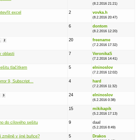
(8.2.2016 21:21)
tevřít excel
2
vovka.h
(8.2.2016 20:47)
6
dontom
(8.2.2016 12:20)
20
freename
1
2
(7.2.2016 17:32)
 oblasti
7
VeronikaS
(7.2.2016 14:41)
ešitu tlačítkem
5
elninoslov
(7.2.2016 12:02)
or 9, Subscript...
4
hard
(7.2.2016 11:32)
24
elninoslov
3
(6.2.2016 0:38)
15
mikikapik
(5.2.2016 17:13)
ho do cílového sešitu
9
daal
(5.2.2016 8:49)
i změně v jiné buňce?
5
Drakos