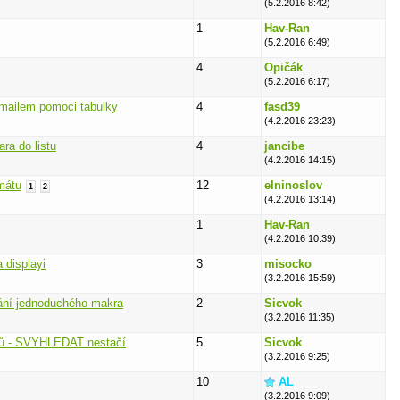
(5.2.2016 8:42)
1
Hav-Ran
(5.2.2016 6:49)
4
Opičák
(5.2.2016 6:17)
 mailem pomoci tabulky
4
fasd39
(4.2.2016 23:23)
ra do listu
4
jancibe
(4.2.2016 14:15)
mátu
12
elninoslov
1
2
(4.2.2016 13:14)
1
Hav-Ran
(4.2.2016 10:39)
 displayi
3
misocko
(3.2.2016 15:59)
ání jednoduchého makra
2
Sicvok
(3.2.2016 11:35)
ajů - SVYHLEDAT nestačí
5
Sicvok
(3.2.2016 9:25)
10
AL
(3.2.2016 9:09)