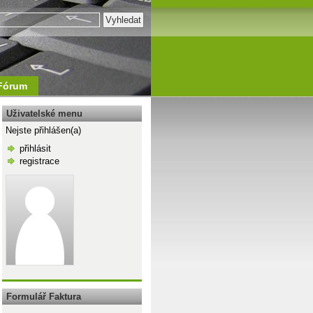
Fórum
Uživatelské menu
Nejste přihlášen(a)
přihlásit
registrace
\n
Formulář Faktura