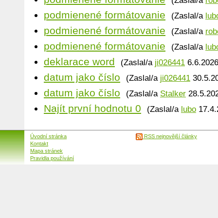
(Zaslal/a
rob
podmienené formátovanie
(Zaslal/a
lub
podmienené formátovanie
(Zaslal/a
rob
podmienené formátovanie
(Zaslal/a
lub
deklarace word
(Zaslal/a
ji026441
6.6.2026
datum jako číslo
(Zaslal/a
ji026441
30.5.20
datum jako číslo
(Zaslal/a
Stalker
28.5.202
Najít první hodnotu 0
(Zaslal/a
lubo
17.4.
Úvodní stránka
RSS nejnovější články
Kontakt
Mapa stránek
Pravidla používání