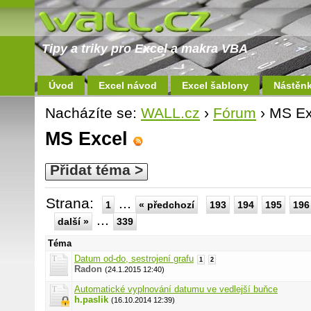
Tipy a triky pro Excel a makra VBA
Úvod
Excel návod
Excel šablony
Nástěn
Nacházíte se:
WALL.cz
›
Fórum
› MS Ex
MS Excel
Přidat téma >
Strana:
...
1
« předchozí
193
194
195
196
...
další »
339
Téma
Datum od-do, sestrojení grafu
1
2
Radon
(24.1.2015 12:40)
Automatické vyplnování datumu ve vedlejší buňce
h.paslik
(16.10.2014 12:39)