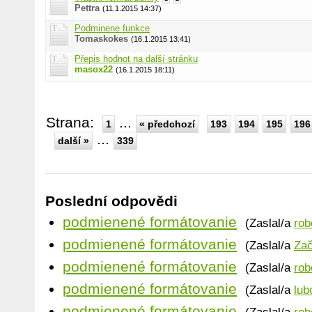
Pettra
(11.1.2015 14:37)
Podminene funkce
Tomaskokes
(16.1.2015 13:41)
Přepis hodnot na další stránku
masox22
(16.1.2015 18:11)
Strana:
...
1
« předchozí
193
194
195
196
...
další »
339
Poslední odpovědi
podmienené formátovanie
(Zaslal/a
rob
podmienené formátovanie
(Zaslal/a
Zač
podmienené formátovanie
(Zaslal/a
rob
podmienené formátovanie
(Zaslal/a
lub
podmienené formátovanie