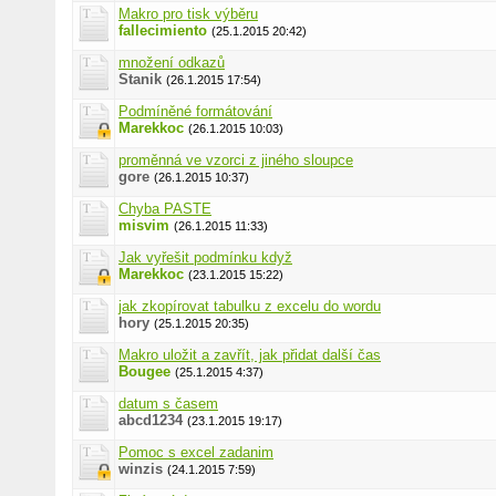
Makro pro tisk výběru
fallecimiento
(25.1.2015 20:42)
množení odkazů
Stanik
(26.1.2015 17:54)
Podmíněné formátování
Marekkoc
(26.1.2015 10:03)
proměnná ve vzorci z jiného sloupce
gore
(26.1.2015 10:37)
Chyba PASTE
misvim
(26.1.2015 11:33)
Jak vyřešit podmínku když
Marekkoc
(23.1.2015 15:22)
jak zkopírovat tabulku z excelu do wordu
hory
(25.1.2015 20:35)
Makro uložit a zavřít, jak přidat další čas
Bougee
(25.1.2015 4:37)
datum s časem
abcd1234
(23.1.2015 19:17)
Pomoc s excel zadanim
winzis
(24.1.2015 7:59)