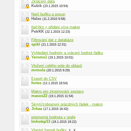
Zkrácení data
Kubik
(23.1.2015 10:54)
Najít buňku a posun
Halas
(11.2.2010 9:58)
tlačítko + přidání více maker
PetrKK
(22.1.2015 12:23)
Filtrování dat z databáze
spikl
(21.1.2015 12:31)
Vyhledání hodnoty a vrácení hodnot řádku
Yerome1
(19.1.2015 10:01)
Vložení celého pole do oblasti
mrmola
(20.1.2015 9:29)
Export do CSV
fortes
(12.1.2015 18:54)
Makro pro zkopírování sestavy
masox22
(19.1.2015 11:54)
Skrytí/zobrazení prázdných řádek - makro
Jirkaa
(17.1.2015 16:42)
priemerná hodnota v grafe
Imhotep53
(18.1.2015 18:22)
Vlastní formát buňky
1
2