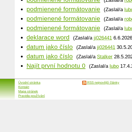
(Zaslal/a
rob
podmienené formátovanie
(Zaslal/a
lub
podmienené formátovanie
(Zaslal/a
rob
podmienené formátovanie
(Zaslal/a
lub
deklarace word
(Zaslal/a
ji026441
6.6.2026
datum jako číslo
(Zaslal/a
ji026441
30.5.20
datum jako číslo
(Zaslal/a
Stalker
28.5.202
Najít první hodnotu 0
(Zaslal/a
lubo
17.4.
Úvodní stránka
RSS nejnovější články
Kontakt
Mapa stránek
Pravidla používání