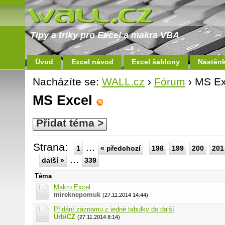
Tipy a triky pro Excel a makra VBA
Úvod
Excel návod
Excel šablony
Nástěn
Nacházíte se:
WALL.cz
›
Fórum
› MS Ex
MS Excel
Přidat téma >
Strana:
...
1
« předchozí
198
199
200
201
...
další »
339
Téma
Makro Excel
mireknepomuk
(27.11.2014 14:44)
Přidání záznamu z jedné tabulky do další
UrbiCZ
(27.11.2014 8:14)