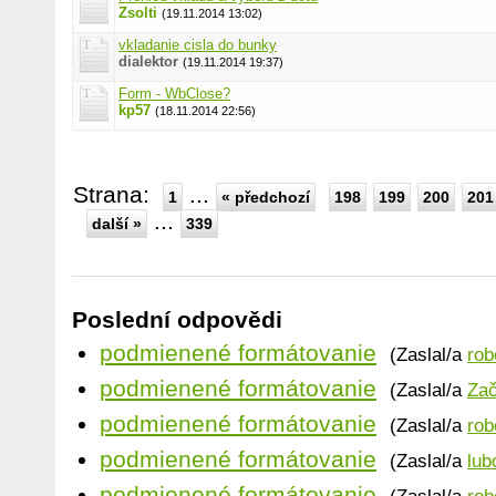
Zsolti
(19.11.2014 13:02)
vkladanie cisla do bunky
dialektor
(19.11.2014 19:37)
Form - WbClose?
kp57
(18.11.2014 22:56)
Strana:
...
1
« předchozí
198
199
200
201
...
další »
339
Poslední odpovědi
podmienené formátovanie
(Zaslal/a
rob
podmienené formátovanie
(Zaslal/a
Zač
podmienené formátovanie
(Zaslal/a
rob
podmienené formátovanie
(Zaslal/a
lub
podmienené formátovanie