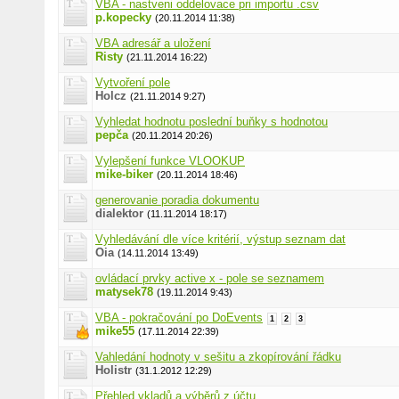
VBA - nastveni oddelovace pri importu .csv
p.kopecky
(20.11.2014 11:38)
VBA adresář a uložení
Risty
(21.11.2014 16:22)
Vytvoření pole
Holcz
(21.11.2014 9:27)
Vyhledat hodnotu poslední buňky s hodnotou
pepča
(20.11.2014 20:26)
Vylepšení funkce VLOOKUP
mike-biker
(20.11.2014 18:46)
generovanie poradia dokumentu
dialektor
(11.11.2014 18:17)
Vyhledávání dle více kritérií, výstup seznam dat
Oia
(14.11.2014 13:49)
ovládací prvky active x - pole se seznamem
matysek78
(19.11.2014 9:43)
VBA - pokračování po DoEvents
1
2
3
mike55
(17.11.2014 22:39)
Vahledání hodnoty v sešitu a zkopírování řádku
Holistr
(31.1.2012 12:29)
Přehled vkladů a výběrů z účtu