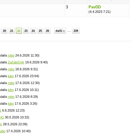
3
PavDD
(4.4.2023 7:21)
...
20
21
22
23
24
25
26
další »
339
slal/a
robo
24.6.2026 11:30)
slal/a
Začátečník
19.6.2026 9:40)
slal/a
robo
18.6.2026 9:31)
slal/a
lubo
17.6.2026 23:04)
slal/a
robo
17.6.2026 12:30)
slal/a
lubo
17.6.2026 10:11)
slal/a
robo
17.6.2026 8:29)
slal/a
lubo
17.6.2026 3:26)
1
6.6.2026 12:23)
441
30.5.2026 10:32)
er
28.5.2026 22:09)
lubo
17.4.2026 10:40)