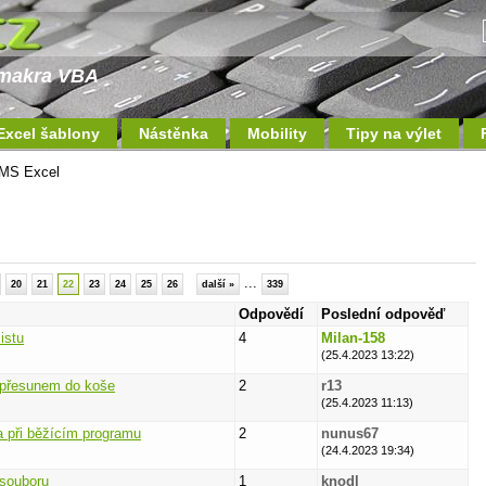
a makra VBA
Excel šablony
Nástěnka
Mobility
Tipy na výlet
MS Excel
...
20
21
22
23
24
25
26
další »
339
Odpovědí
Poslední odpověď
istu
4
Milan-158
(25.4.2023 13:22)
přesunem do koše
2
r13
(25.4.2023 11:13)
 při běžícím programu
2
nunus67
(24.4.2023 19:34)
 souboru
1
knodl