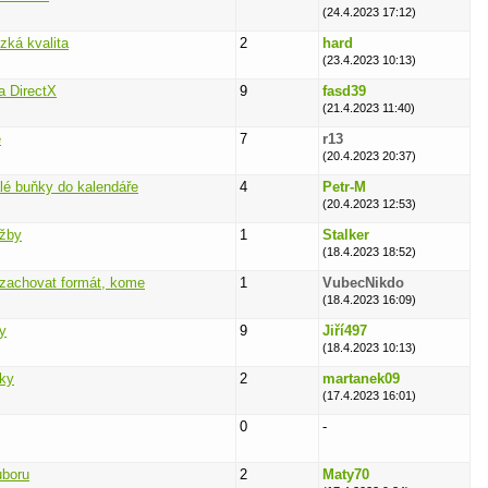
(24.4.2023 17:12)
zká kvalita
2
hard
(23.4.2023 10:13)
a DirectX
9
fasd39
(21.4.2023 11:40)
e
7
r13
(20.4.2023 20:37)
lé buňky do kalendáře
4
Petr-M
(20.4.2023 12:53)
užby
1
Stalker
(18.4.2023 18:52)
-zachovat formát, kome
1
VubecNikdo
(18.4.2023 16:09)
y
9
Jiří497
(18.4.2023 10:13)
ňky
2
martanek09
)
(17.4.2023 16:01)
0
-
uboru
2
Maty70