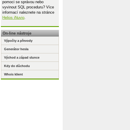
pomoci se správou nebo
vyvinout SQL proceduru? Více
informací naleznete na stránce
Helios iNuvio
.
On-line nástroje
Výpočty a převody
Generátor hesla
Východ a západ slunce
Kdy do důchodu
Whois klient