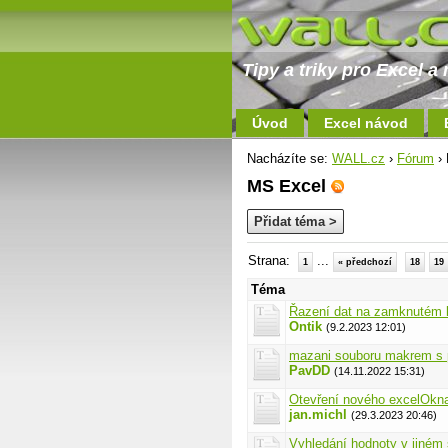
Tipy a triky pro Excel 
Úvod
Excel návod
Nacházíte se:
WALL.cz
›
Fórum
› 
MS Excel
Přidat téma >
Strana:
...
1
« předchozí
18
19
Téma
Řazení dat na zamknutém l
Ontik
(9.2.2023 12:01)
mazani souboru makrem s 
PavDD
(14.11.2022 15:31)
Otevření nového excelOkna
jan.michl
(29.3.2023 20:46)
Vyhledání hodnoty v jiném