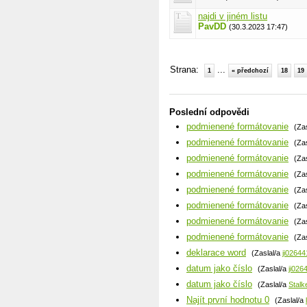
najdi v jiném listu
PavDD
(30.3.2023 17:47)
Strana:
...
1
« předchozí
18
19
Poslední odpovědi
podmienené formátovanie
(Za
podmienené formátovanie
(Za
podmienené formátovanie
(Za
podmienené formátovanie
(Za
podmienené formátovanie
(Za
podmienené formátovanie
(Za
podmienené formátovanie
(Za
podmienené formátovanie
(Za
deklarace word
(Zaslal/a
ji02644
datum jako číslo
(Zaslal/a
ji026
datum jako číslo
(Zaslal/a
Stalk
Najít první hodnotu 0
(Zaslal/a