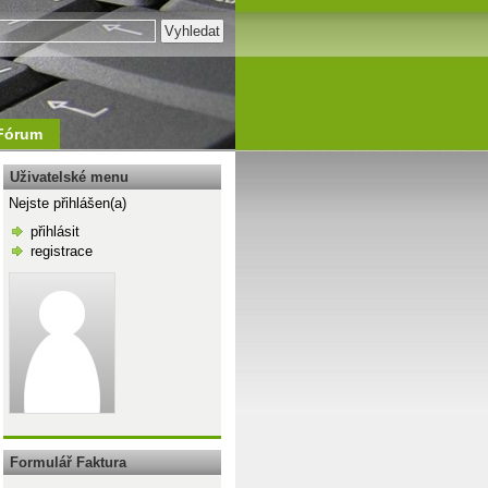
Fórum
Uživatelské menu
Nejste přihlášen(a)
přihlásit
registrace
\n
Formulář Faktura