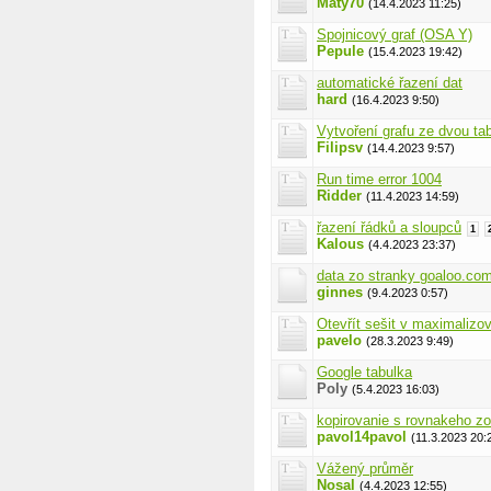
Maty70
(14.4.2023 11:25)
Spojnicový graf (OSA Y)
Pepule
(15.4.2023 19:42)
automatické řazení dat
hard
(16.4.2023 9:50)
Vytvoření grafu ze dvou ta
Filipsv
(14.4.2023 9:57)
Run time error 1004
Ridder
(11.4.2023 14:59)
řazení řádků a sloupců
1
Kalous
(4.4.2023 23:37)
data zo stranky goaloo.co
ginnes
(9.4.2023 0:57)
Otevřít sešit v maximaliz
pavelo
(28.3.2023 9:49)
Google tabulka
Poly
(5.4.2023 16:03)
kopirovanie s rovnakeho zo
pavol14pavol
(11.3.2023 20:
Vážený průměr
Nosal
(4.4.2023 12:55)