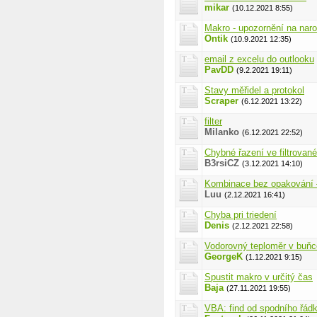
mikar
(10.12.2021 8:55)
Makro - upozornění na nar
Ontik
(10.9.2021 12:35)
email z excelu do outlooku
PavDD
(9.2.2021 19:11)
Stavy měřidel a protokol
Scraper
(6.12.2021 13:22)
filter
Milanko
(6.12.2021 22:52)
Chybné řazení ve filtrované
B3rsiCZ
(3.12.2021 14:10)
Kombinace bez opakování 
Luu
(2.12.2021 16:41)
Chyba pri triedení
Denis
(2.12.2021 22:58)
Vodorovný teploměr v buňc
GeorgeK
(1.12.2021 9:15)
Spustit makro v určitý čas
Baja
(27.11.2021 19:55)
VBA: find od spodního řád