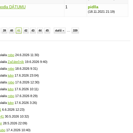
 podla DÁTUMU
1
pidlla
(18.11.2021 21:19)
...
39
40
41
42
43
44
45
další »
339
slal/a
robo
24.6.2026 11:30)
slal/a
Začátečník
19.6.2026 9:40)
slal/a
robo
18.6.2026 9:31)
slal/a
lubo
17.6.2026 23:04)
slal/a
robo
17.6.2026 12:30)
slal/a
lubo
17.6.2026 10:11)
slal/a
robo
17.6.2026 8:29)
slal/a
lubo
17.6.2026 3:26)
1
6.6.2026 12:23)
441
30.5.2026 10:32)
er
28.5.2026 22:09)
lubo
17.4.2026 10:40)