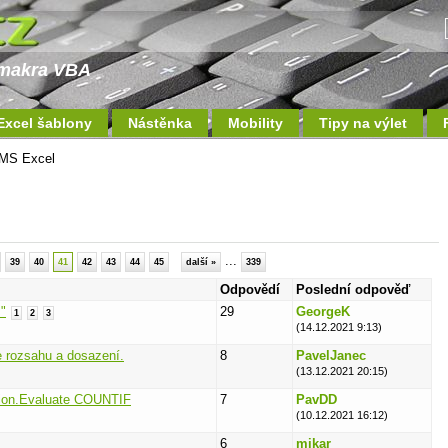
a makra VBA
Excel šablony
Nástěnka
Mobility
Tipy na výlet
MS Excel
...
39
40
41
42
43
44
45
další »
339
Odpovědí
Poslední odpověď
"
29
GeorgeK
1
2
3
(14.12.2021 9:13)
 rozsahu a dosazení.
8
PavelJanec
)
(13.12.2021 20:15)
ation.Evaluate COUNTIF
7
PavDD
(10.12.2021 16:12)
6
mikar