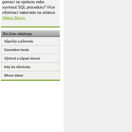
pomoci se správou nebo
vyvinout SQL proceduru? Více
informací naleznete na stránce
Helios iNuvio
.
On-line nástroje
Výpočty a převody
Generátor hesla
Východ a západ slunce
Kdy do důchodu
Whois klient