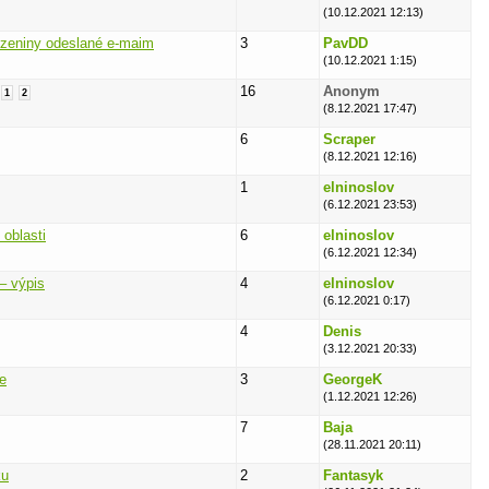
(10.12.2021 12:13)
ozeniny odeslané e-maim
3
PavDD
(10.12.2021 1:15)
16
Anonym
1
2
(8.12.2021 17:47)
6
Scraper
(8.12.2021 12:16)
1
elninoslov
(6.12.2021 23:53)
 oblasti
6
elninoslov
(6.12.2021 12:34)
– výpis
4
elninoslov
(6.12.2021 0:17)
4
Denis
(3.12.2021 20:33)
e
3
GeorgeK
(1.12.2021 12:26)
7
Baja
(28.11.2021 20:11)
ku
2
Fantasyk