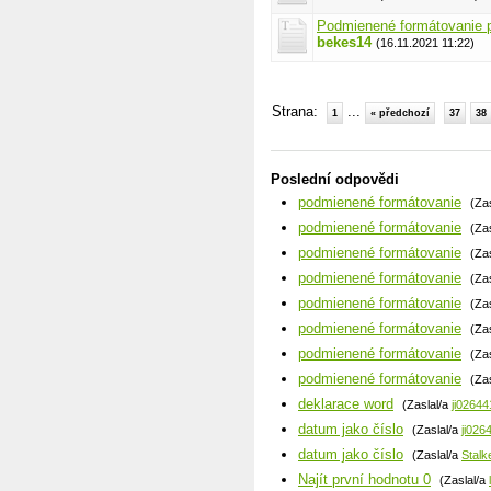
Podmienené formátovanie
bekes14
(16.11.2021 11:22)
Strana:
...
1
« předchozí
37
38
Poslední odpovědi
podmienené formátovanie
(Za
podmienené formátovanie
(Za
podmienené formátovanie
(Za
podmienené formátovanie
(Za
podmienené formátovanie
(Za
podmienené formátovanie
(Za
podmienené formátovanie
(Za
podmienené formátovanie
(Za
deklarace word
(Zaslal/a
ji02644
datum jako číslo
(Zaslal/a
ji026
datum jako číslo
(Zaslal/a
Stalk
Najít první hodnotu 0
(Zaslal/a