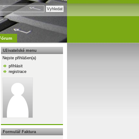
Fórum
Uživatelské menu
Nejste přihlášen(a)
přihlásit
registrace
\n
Formulář Faktura