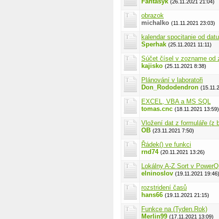
Fantasyk
(26.11.2021 21:04)
obrazok
michalko
(11.11.2021 23:03)
kalendar spocitanie od dat
Sperhak
(25.11.2021 11:11)
Súčet čísel v zozname od 
kajisko
(25.11.2021 8:38)
Plánování v laboratoři
Don_Rododendron
(15.11.
EXCEL, VBA a MS SQL
tomas.cnc
(18.11.2021 13:59)
Vložení dat z formuláře (z
OB
(23.11.2021 7:50)
Řádek() ve funkci
rnd74
(20.11.2021 13:26)
Lokálny A-Z Sort v PowerQ
elninoslov
(19.11.2021 19:46
rozstridení časů
hans66
(19.11.2021 21:15)
Funkce na (Tyden.Rok)
Merlin99
(17.11.2021 13:09)