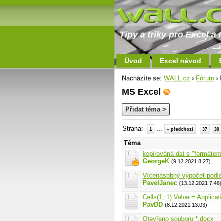
Tipy a triky pro Excel 
Úvod
Excel návod
Nacházíte se:
WALL.cz
›
Fórum
› 
MS Excel
Přidat téma >
Strana:
...
1
« předchozí
37
38
Téma
kopirováná dat s "formátem
GeorgeK
(9.12.2021 8:27)
Vícenásobný výpočet podle
PavelJanec
(13.12.2021 7:46
Cells(1, 1).Value = Applic
PavDD
(8.12.2021 13:03)
Otevřeno souboru *.docx