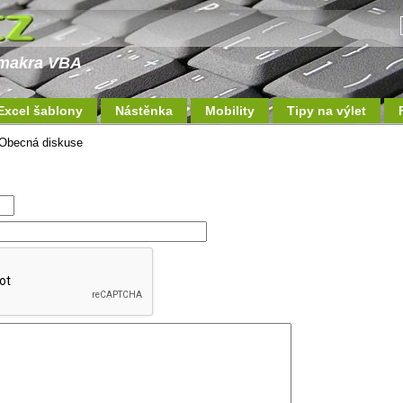
a makra VBA
Excel šablony
Nástěnka
Mobility
Tipy na výlet
Obecná diskuse