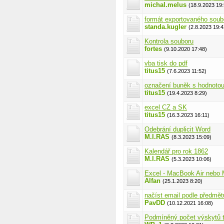
michal.melus
(18.9.2023 19:
formát exportovaného soub
standa.kugler
(2.8.2023 19:4
Kontrola souboru
fortes
(9.10.2020 17:48)
vba tisk do pdf
titus15
(7.6.2023 11:52)
označení buněk s hodnotou 
titus15
(19.4.2023 8:29)
excel CZ a SK
titus15
(16.3.2023 16:11)
Odebrání duplicit Word
M.I.RAS
(8.3.2023 15:09)
Kalendář pro rok 1862
M.I.RAS
(5.3.2023 10:06)
Excel - MacBook Air nebo
Alfan
(25.1.2023 8:20)
načíst email podle předmět
PavDD
(10.12.2021 16:08)
Podmíněný počet výskytů t