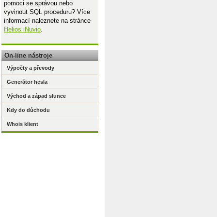
pomoci se správou nebo
vyvinout SQL proceduru? Více
informací naleznete na stránce
Helios iNuvio
.
On-line nástroje
Výpočty a převody
Generátor hesla
Východ a západ slunce
Kdy do důchodu
Whois klient