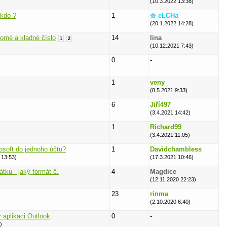
(10.3.2022 13:38)
ěkdo ?
1
eLCHa
(20.1.2022 14:28)
orné a kladné číslo
14
lina
1
2
(10.12.2021 7:43)
0
-
1
veny
(8.5.2021 9:33)
6
Jiří497
(3.4.2021 14:42)
1
Richard99
(3.4.2021 11:05)
osoft do jednoho účtu?
1
Davidchambless
 13:53)
(17.3.2021 10:46)
tku - jaký formát č.
4
Magdice
(12.11.2020 22:23)
23
rinma
(2.10.2020 6:40)
 aplikaci Outlook
0
-
)