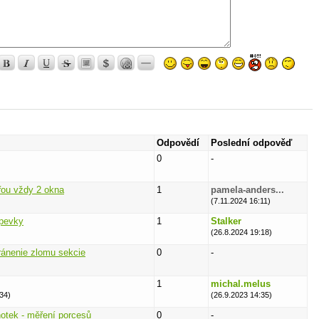
Odpovědí
Poslední odpověď
0
-
vřou vždy 2 okna
1
pamela-anders...
(7.11.2024 16:11)
spevky
1
Stalker
(26.8.2024 19:18)
ánenie zlomu sekcie
0
-
1
michal.melus
34)
(26.9.2023 14:35)
otek - měření porcesů
0
-