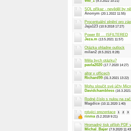
WB_1
(9.3.2022 10:21)
SQL příkaz - nevěděl by n
Anonym
(20.1.2022 11:55)
Procentuální plnění pro záp
Jaja123
(10.9.2018 17:27)
Power BI ... ISFILTERED
Jeza.m
(13.5.2021 11:57)
Otázka ohladne outlock
milan2
(8.5.2021 8:28)
Měla bych otázku?
pavla2020
(17.7.2020 14:27)
altgr v officech
Richard99
(31.3.2021 13:22)
Mohu sloučit své účty Micr
Davidchambless
(16.3.2021
Rodné číslo s nulou na začá
Magdice
(10.11.2020 1:40)
rotujici prezentace
1
2
3
rinma
(5.2.2018 9:21)
Hromadný tisk příloh PDF v
Michal_Bajer
(7.9.2020 11:43