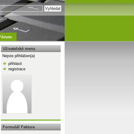
Fórum
Uživatelské menu
Nejste přihlášen(a)
přihlásit
registrace
\n
Formulář Faktura