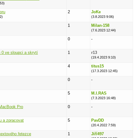
53)
oru
2
JoKe
2)
(3.8.2023 9:06)
1
Milan-158
(7.6.2023 12:44)
0
-
0 ve sloupci a skrytí
1
r13
(19.4.2023 9:10)
4
titus15
(17.3.2023 12:45)
0
-
5
M.I.RAS
(7.3.2023 16:48)
 MacBook Pro
0
-
u a zpracovat
5
PavDD
(20.4.2022 7:59)
extového řetezce
1
Jiří497