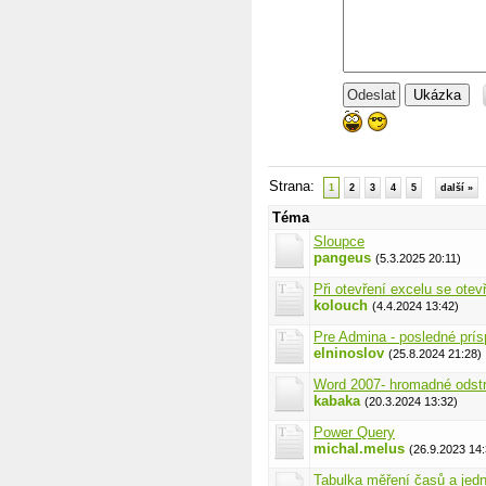
Ukázka
Strana:
1
2
3
4
5
další »
Téma
Sloupce
pangeus
(5.3.2025 20:11)
Při otevření excelu se ote
kolouch
(4.4.2024 13:42)
Pre Admina - posledné prí
elninoslov
(25.8.2024 21:28)
Word 2007- hromadné odstr
kabaka
(20.3.2024 13:32)
Power Query
michal.melus
(26.9.2023 14:
Tabulka měření časů a jedn