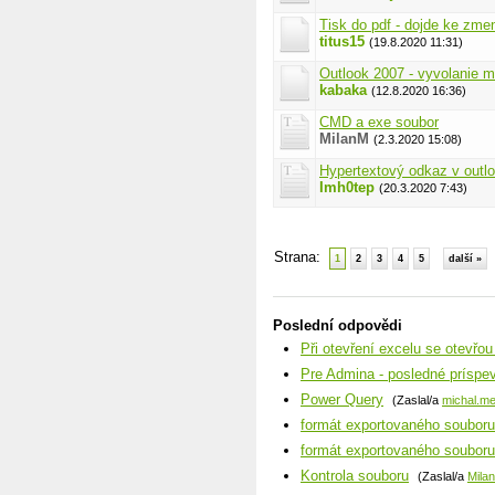
Tisk do pdf - dojde ke zm
titus15
(19.8.2020 11:31)
Outlook 2007 - vyvolanie m
kabaka
(12.8.2020 16:36)
CMD a exe soubor
MilanM
(2.3.2020 15:08)
Hypertextový odkaz v outl
Imh0tep
(20.3.2020 7:43)
Strana:
1
2
3
4
5
další »
Poslední odpovědi
Při otevření excelu se otevřo
Pre Admina - posledné príspe
Power Query
(Zaslal/a
michal.me
formát exportovaného souboru
formát exportovaného souboru
Kontrola souboru
(Zaslal/a
Mila