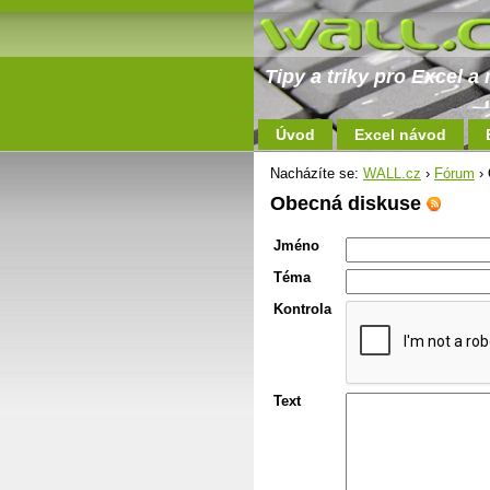
Tipy a triky pro Excel 
Úvod
Excel návod
Nacházíte se:
WALL.cz
›
Fórum
› 
Obecná diskuse
Jméno
Téma
Kontrola
Text