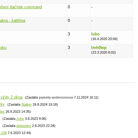
enšení tlačítek command
0
-
akra - šablóna
0
-
3
lubo
(16.4.2020 20:06)
ooku
3
Imh0tep
(23.3.2020 8:02)
u vždy 2 okna
(Zaslal/a
pamela-andersonova
7.11.2024 16:11)
vky
(Zaslal/a
Stalker
26.8.2024 19:18)
lus
26.9.2023 14:35)
(Zaslal/a
JoKe
3.8.2023 9:06)
(Zaslal/a
elninoslov
2.8.2023 22:28)
n-158
7.6.2023 12:44)