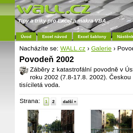
Tipy a triky pro Excel a makra VBA
Úvod
Excel návod
Excel šablony
Nástěn
Nacházíte se:
WALL.cz
›
Galerie
› Povo
Povodeň 2002
Záběry z katastrofální povodně v Ú
roku 2002 (7.8-17.8. 2002). Českou 
tisíciletá voda.
Strana:
1
2
další »