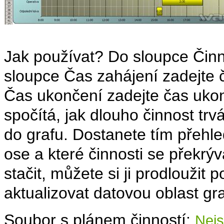
Jak používat? Do sloupce Činn
sloupce Čas zahájení zadejte 
Čas ukončení zadejte čas ukon
spočítá, jak dlouho činnost t
do grafu. Dostanete tím přehl
ose a které činnosti se překrý
stačit, můžete si ji prodloužit 
aktualizovat datovou oblast gra
Soubor s plánem činností:
Nejs