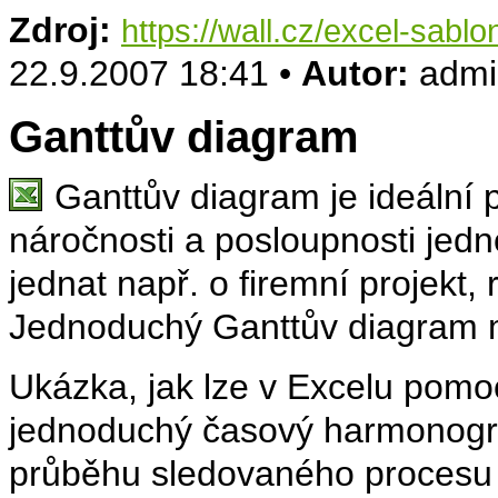
Zdroj:
https://wall.cz/excel-sabl
22.9.2007 18:41 •
Autor:
admi
Ganttův diagram
Ganttův diagram je ideální 
náročnosti a posloupnosti jedn
jednat např. o firemní projekt,
Jednoduchý Ganttův diagram m
Ukázka, jak lze v Excelu pomo
jednoduchý časový harmonogra
průběhu sledovaného procesu 