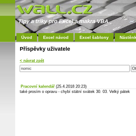
Tipy a triky pro Excel a makra VBA
Úvod
Excel návod
Excel šablony
Nástěn
Příspěvky uživatele
< návrat zpět
Pracovní kalendář
(25.4.2018 20:23)
také prosím o opravu - chybí státní svátek 30. 03. Velký pátek