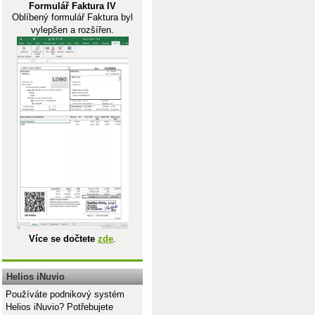
Formulář Faktura IV
Oblíbený formulář Faktura byl
vylepšen a rozšířen.
KY"
AL"
KY"
"
Více se dočtete
zde
.
Helios iNuvio
Používáte podnikový systém
Helios iNuvio? Potřebujete