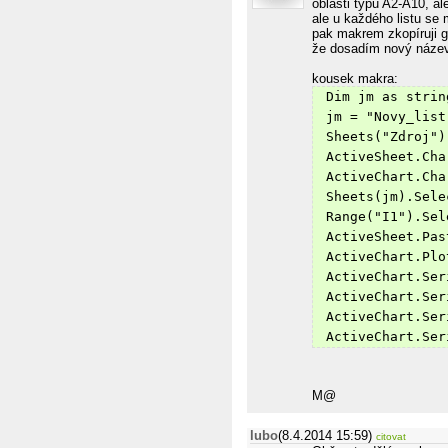
oblasti typu A2-A10, a
ale u každého listu se 
pak makrem zkopíruji g
že dosadím nový název 
kousek makra:
 Dim jm as strin
 jm = "Novy_list
 Sheets("Zdroj")
 ActiveSheet.Cha
 ActiveChart.Cha
 Sheets(jm).Sele
 Range("I1").Sel
 ActiveSheet.Pas
 ActiveChart.Plo
 ActiveChart.Ser
 ActiveChart.Ser
 ActiveChart.Ser
 ActiveChart.Ser
M@
lubo
(8.4.2014 15:59)
citovat