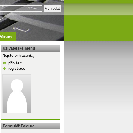
Fórum
Uživatelské menu
Nejste přihlášen(a)
přihlásit
registrace
\n
Formulář Faktura