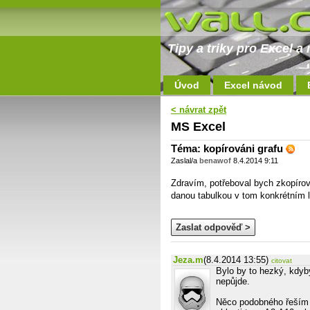
Tipy a triky pro Excel 
Úvod
Excel návod
< návrat zpět
MS Excel
Téma: kopírováni grafu
Zaslal/a
benawof
8.4.2014 9:11
Zdravím, potřeboval bych zkopírova
danou tabulkou v tom konkrétním 
Zaslat odpověď >
Jeza.m
(8.4.2014 13:55)
citovat
Bylo by to hezký, kdyby
nepůjde.
Něco podobného řeším m