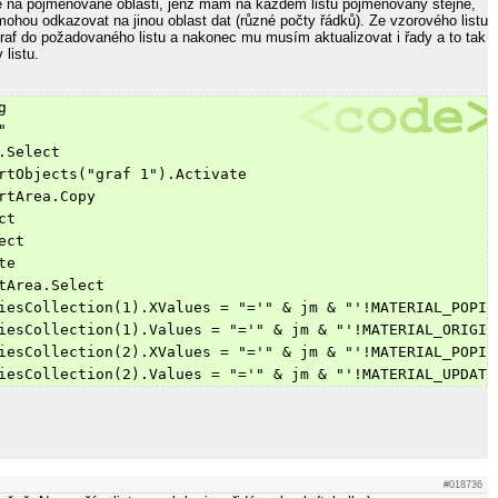
le na pojmenované oblasti, jenž mám na každém listu pojmenovány stejně,
mohou odkazovat na jinou oblast dat (různé počty řádků). Ze vzorového listu
raf do požadovaného listu a nakonec mu musím aktualizovat i řady a to tak
listu.
g
"
.Select
rtObjects("graf 1").Activate
rtArea.Copy
ct
ect
te
tArea.Select
iesCollection(1).XValues = "='" & jm & "'!MATERIAL_POPIS
iesCollection(1).Values = "='" & jm & "'!MATERIAL_ORIGIN
iesCollection(2).XValues = "='" & jm & "'!MATERIAL_POPIS
iesCollection(2).Values = "='" & jm & "'!MATERIAL_UPDATE
#018736