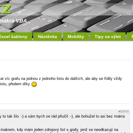
a makra VBA
Excel šablony
Nástěnka
Mobility
Tipy na výlet
t víc grafu na jednou z jednoho listu do dalších, ale aby se řídily vždy
listu, předem díky
#018735
 to tak šlo :-) a sám bych se rád přiučil :-), ale bohužel to asi bez makra
akrem, kdy mám jeden zdrojový list s grafy, jenž se neodkazují na