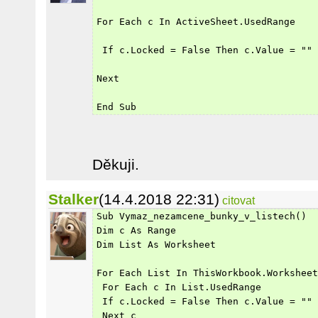
For Each c In ActiveSheet.UsedRange
 If c.Locked = False Then c.Value = ""
Next
End Sub
Děkuji.
Stalker
(14.4.2018 22:31)
citovat
Sub Vymaz_nezamcene_bunky_v_listech()
Dim c As Range
Dim List As Worksheet
For Each List In ThisWorkbook.Worksheet
 For Each c In List.UsedRange
 If c.Locked = False Then c.Value = ""
 Next c