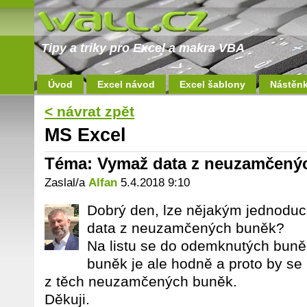
Tipy a triky pro Excel a makra VBA
Úvod
Excel návod
Excel šablony
Nástěn
< návrat zpět
MS Excel
Téma: Vymaž data z neuzamčen
Zaslal/a
Alfan
5.4.2018 9:10
Dobrý den, lze nějakým jednod
data z neuzamčených buněk?
Na listu se do odemknutých buně
buněk je ale hodně a proto by se
z těch neuzamčených buněk.
Děkuji.