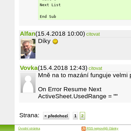
Next List
End Sub
Alfan
(15.4.2018 10:00)
citovat
Díky
Vovka
(15.4.2018 12:43)
citovat
Mně na to mazání funguje velmi 
On Error Resume Next
ActiveSheet.UsedRange = ""
Strana:
« předchozí
1
2
Úvodní stránka
RSS nejnovější články