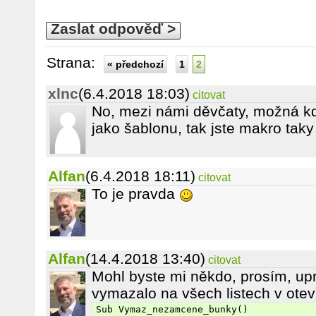
Zaslat odpověď >
Strana:
« předchozí
1
2
xlnc
(6.4.2018 18:03)
citovat
No, mezi námi děvčaty, možná kdy
jako šablonu, tak jste makro taky
Alfan
(6.4.2018 18:11)
citovat
To je pravda
Alfan
(14.4.2018 13:40)
citovat
Mohl byste mi někdo, prosím, upr
vymazalo na všech listech v otev
Sub Vymaz_nezamcene_bunky()