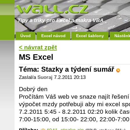
Tipy a triky pro Excel a makra VBA
Úvod
Excel návod
Excel šablony
Nástěn
< návrat zpět
MS Excel
Téma: Stazky a týdení sumář
Zaslal/a
Suoraj
7.2.2011 20:13
Dobrý den
Pročítám Váš web ve snaze najít řešení
výpočet mzdy potřebuji aby mi excel sp
7.2.2011 5:45 - 8.2.2011 02:20 kolik č
7:00-15:00, od 15:00- 22:00, 22:00-7:00