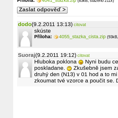
Příloha:
4041_stazka.zip
(83kB, staženo 211x)
Zaslat odpověď >
dodo
(9.2.2011 13:13)
citovat
skúste
Příloha:
4055_stazka_cista.zip
(93kB,
Suoraj
(9.2.2011 19:12)
citovat
Hluboka poklona
Nyni budu cel
poskladane.
Zkušebně jsem zad
druhý den (N13) v 01 hod a to mi 
zkoumat tvé vzorce a poučit se. 