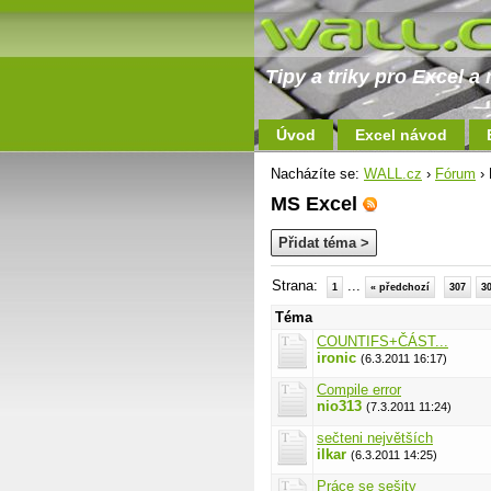
Tipy a triky pro Excel 
Úvod
Excel návod
Nacházíte se:
WALL.cz
›
Fórum
› 
MS Excel
Přidat téma >
Strana:
...
1
« předchozí
307
3
Téma
COUNTIFS+ČÁST...
ironic
(6.3.2011 16:17)
Compile error
nio313
(7.3.2011 11:24)
sečteni největších
ilkar
(6.3.2011 14:25)
Práce se sešity