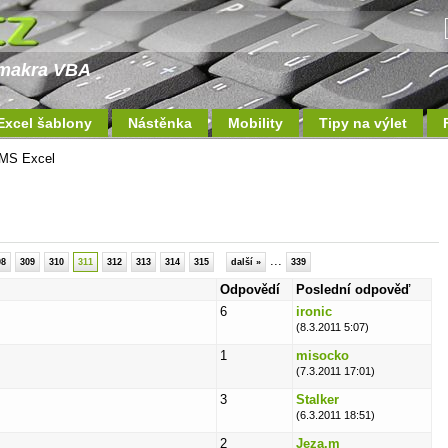
a makra VBA
Excel šablony
Nástěnka
Mobility
Tipy na výlet
MS Excel
...
08
309
310
311
312
313
314
315
další »
339
Odpovědí
Poslední odpověď
6
ironic
(8.3.2011 5:07)
1
misocko
(7.3.2011 17:01)
3
Stalker
(6.3.2011 18:51)
2
Jeza.m