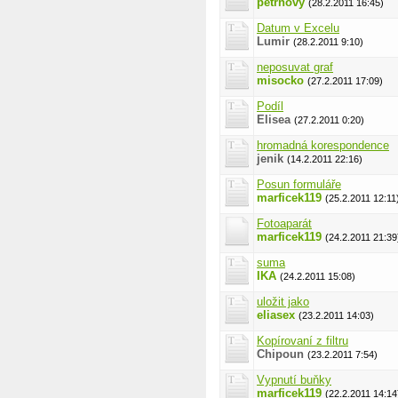
petrnovy
(28.2.2011 16:45)
Datum v Excelu
Lumir
(28.2.2011 9:10)
neposuvat graf
misocko
(27.2.2011 17:09)
Podíl
Elisea
(27.2.2011 0:20)
hromadná korespondence
jenik
(14.2.2011 22:16)
Posun formuláře
marficek119
(25.2.2011 12:11
Fotoaparát
marficek119
(24.2.2011 21:39
suma
IKA
(24.2.2011 15:08)
uložit jako
eliasex
(23.2.2011 14:03)
Kopírovaní z filtru
Chipoun
(23.2.2011 7:54)
Vypnutí buňky
marficek119
(22.2.2011 14:14