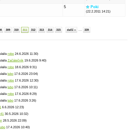
5
Poki
(22.2.2011 14:21)
...
08
309
310
311
312
313
314
315
další »
339
slal/a
robo
24.6.2026 11:30)
slal/a
Začátečník
19.6.2026 9:40)
slal/a
robo
18.6.2026 9:31)
slal/a
lubo
17.6.2026 23:04)
slal/a
robo
17.6.2026 12:30)
slal/a
lubo
17.6.2026 10:11)
slal/a
robo
17.6.2026 8:29)
slal/a
lubo
17.6.2026 3:26)
1
6.6.2026 12:23)
441
30.5.2026 10:32)
er
28.5.2026 22:09)
lubo
17.4.2026 10:40)