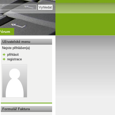
Fórum
Uživatelské menu
Nejste přihlášen(a)
přihlásit
registrace
\n
Formulář Faktura