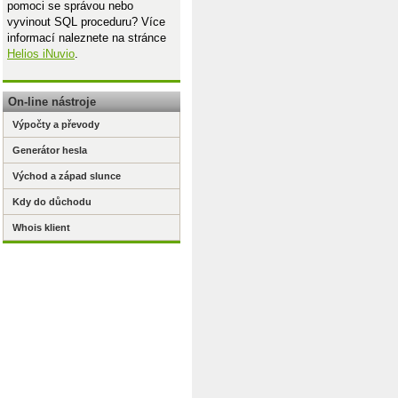
pomoci se správou nebo
vyvinout SQL proceduru? Více
informací naleznete na stránce
Helios iNuvio
.
On-line nástroje
Výpočty a převody
Generátor hesla
Východ a západ slunce
Kdy do důchodu
Whois klient