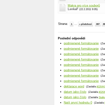
Makra pro více souborů
LenkaF
(22.2.2011 9:05)
Strana:
...
1
« předchozí
307
3
Poslední odpovědi
podmienené formátovanie
(Za
podmienené formátovanie
(Za
podmienené formátovanie
(Za
podmienené formátovanie
(Za
podmienené formátovanie
(Za
podmienené formátovanie
(Za
podmienené formátovanie
(Za
podmienené formátovanie
(Za
deklarace word
(Zaslal/a
ji02644
datum jako číslo
(Zaslal/a
ji026
datum jako číslo
(Zaslal/a
Stalk
Najít první hodnotu 0
(Zaslal/a