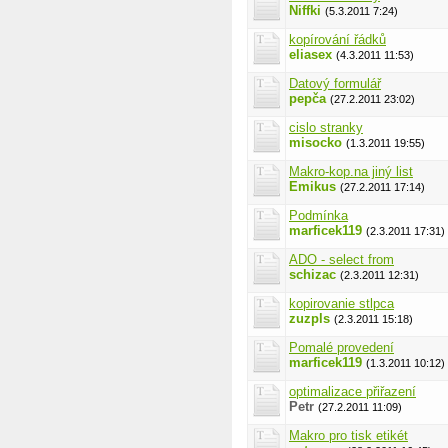
Niffki
(5.3.2011 7:24)
kopírování řádků
eliasex
(4.3.2011 11:53)
Datový formulář
pepča
(27.2.2011 23:02)
cislo stranky
misocko
(1.3.2011 19:55)
Makro-kop.na jiný list
Emikus
(27.2.2011 17:14)
Podmínka
marficek119
(2.3.2011 17:31)
ADO - select from
schizac
(2.3.2011 12:31)
kopirovanie stlpca
zuzpls
(2.3.2011 15:18)
Pomalé provedení
marficek119
(1.3.2011 10:12)
optimalizace přiřazení
Petr
(27.2.2011 11:09)
Makro pro tisk etikét