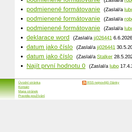
(Zaslal/a
rob
podmienené formátovanie
(Zaslal/a
lub
podmienené formátovanie
(Zaslal/a
rob
podmienené formátovanie
(Zaslal/a
lub
deklarace word
(Zaslal/a
ji026441
6.6.2026
datum jako číslo
(Zaslal/a
ji026441
30.5.20
datum jako číslo
(Zaslal/a
Stalker
28.5.202
Najít první hodnotu 0
(Zaslal/a
lubo
17.4.
Úvodní stránka
RSS nejnovější články
Kontakt
Mapa stránek
Pravidla používání