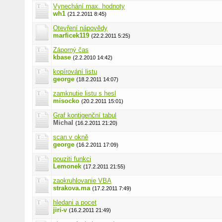
Vynechání max. hodnoty
wh1
(21.2.2011 8:45)
Otevření nápovědy
marficek119
(22.2.2011 5:25)
Záporný čas
kbase
(2.2.2010 14:42)
kopírování listu
george
(18.2.2011 14:07)
zamknutie listu s hesl
misocko
(20.2.2011 15:01)
Graf kontigenční tabul
Michal
(16.2.2011 21:20)
scan v okně
george
(16.2.2011 17:09)
pouziti funkci
Lemonek
(17.2.2011 21:55)
zaokruhlovanie VBA
strakova.ma
(17.2.2011 7:49)
hledani a pocet
jiri-v
(16.2.2011 21:49)