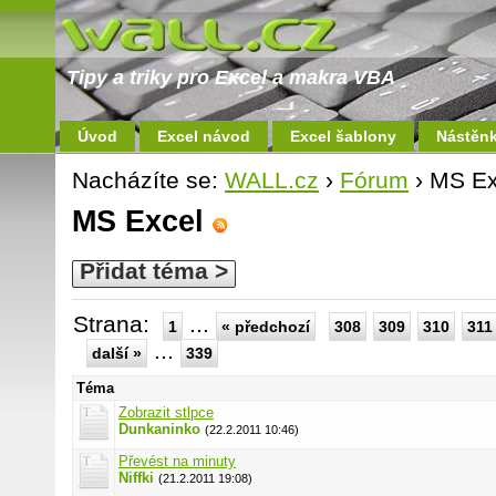
Tipy a triky pro Excel a makra VBA
Úvod
Excel návod
Excel šablony
Nástěn
Nacházíte se:
WALL.cz
›
Fórum
› MS Ex
MS Excel
Přidat téma >
Strana:
...
1
« předchozí
308
309
310
311
...
další »
339
Téma
Zobrazit stlpce
Dunkaninko
(22.2.2011 10:46)
Převést na minuty
Niffki
(21.2.2011 19:08)