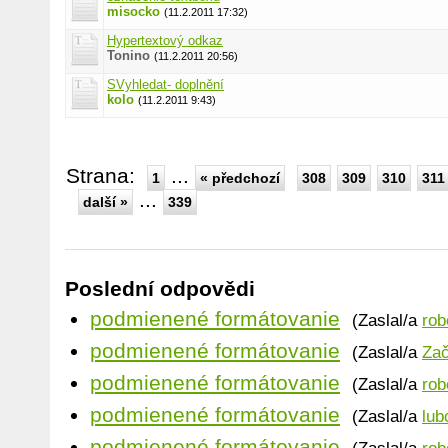
misocko
(11.2.2011 17:32)
Hypertextový odkaz
Tonino
(11.2.2011 20:56)
SVyhledat- doplnění
kolo
(11.2.2011 9:43)
Strana:
...
1
« předchozí
308
309
310
311
...
další »
339
Poslední odpovědi
podmienené formátovanie
(Zaslal/a
rob
podmienené formátovanie
(Zaslal/a
Zač
podmienené formátovanie
(Zaslal/a
rob
podmienené formátovanie
(Zaslal/a
lub
podmienené formátovanie