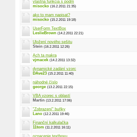
vlastna funkcia s podm
misocko
(16.2.2011 21:35)
ako to mam napisat?
misocko
(15.2.2011 19:18)
UserForm TextBox
LeslieBrown
(14.2.2011 22:21)
Uložení nového sešitu
Stein
(16.2.2011 12:26)
Ach ta makra
vjmacek
(14.2.2011 13:32)
dynamické zadání vzorc
DAve23
(15.2.2011 11:40)
náhodné číslo
george
(13.2.2011 22:15)
VBA vzorec s oblastí
Martin
(13.2.2011 17:06)
"Zobrazení" buňky
Lano
(12.2.2011 19:46)
Finanční kalkulačka
11tom
(11.2.2011 16:11)
oznacenie textboxu