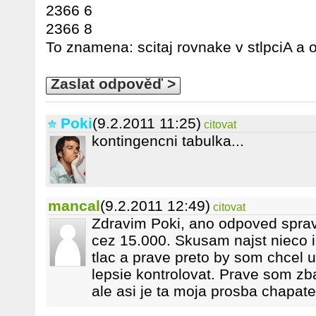
2366 6
2366 8
To znamena: scitaj rovnake v stlpciA a 
Zaslat odpověď >
Poki
(9.2.2011 11:25)
citovat
kontingencni tabulka...
mancal
(9.2.2011 12:49)
citovat
Zdravim Poki, ano odpoved spravna
cez 15.000. Skusam najst nieco i
tlac a prave preto by som chcel us
lepsie kontrolovat. Prave som zba
ale asi je ta moja prosba chapate