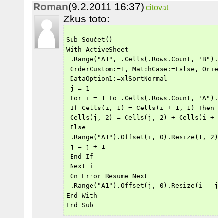
Roman
(9.2.2011 16:37)
citovat
Zkus toto:
Sub Součet()
With ActiveSheet
 .Range("A1", .Cells(.Rows.Count, "B").
 OrderCustom:=1, MatchCase:=False, Orie
 DataOption1:=xlSortNormal
 j = 1
 For i = 1 To .Cells(.Rows.Count, "A").
 If Cells(i, 1) = Cells(i + 1, 1) Then
 Cells(j, 2) = Cells(j, 2) + Cells(i + 
 Else
 .Range("A1").Offset(i, 0).Resize(1, 2)
 j = j + 1
 End If
 Next i
 On Error Resume Next
 .Range("A1").Offset(j, 0).Resize(i - j
End With
End Sub