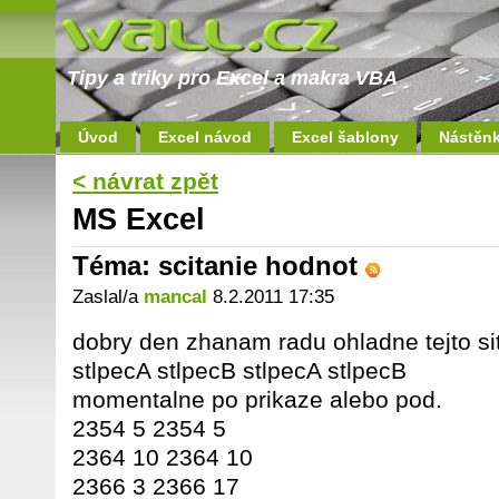
Tipy a triky pro Excel a makra VBA
Úvod
Excel návod
Excel šablony
Nástěn
< návrat zpět
MS Excel
Téma: scitanie hodnot
Zaslal/a
mancal
8.2.2011 17:35
dobry den zhanam radu ohladne tejto si
stlpecA stlpecB stlpecA stlpecB
momentalne po prikaze alebo pod.
2354 5 2354 5
2364 10 2364 10
2366 3 2366 17