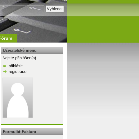
Fórum
Uživatelské menu
Nejste přihlášen(a)
přihlásit
registrace
\n
Formulář Faktura