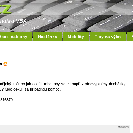
a makra VBA
Excel šablony
Nástěnka
Mobility
Tipy na výlet
da
je nějaký způsob jak docílit toho, aby se mi např. z předvyplněný docházky
atu? Moc děkuji za případnou pomoc.
32316379
#004069