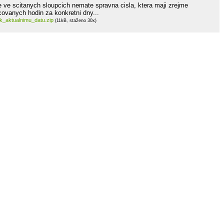
e ve scitanych sloupcich nemate spravna cisla, ktera maji zrejme
covanych hodin za konkretni dny...
_aktualnimu_datu.zip
(11kB, staženo 30x)