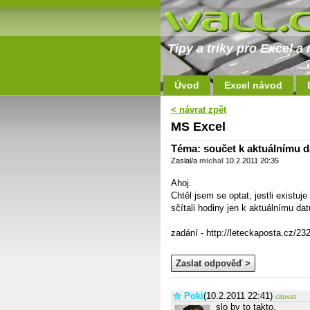
Tipy a triky pro Excel 
Úvod
Excel návod
< návrat zpět
MS Excel
Téma: součet k aktuálnímu 
Zaslal/a
michal
10.2.2011 20:35
Ahoj.
Chtěl jsem se optat, jestli existu
sčítali hodiny jen k aktuálnímu d
zadání - http://leteckaposta.cz/2
Zaslat odpověď >
Poki
(10.2.2011 22:41)
citovat
slo by to takto.