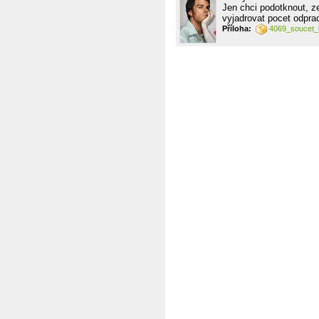
Jen chci podotknout, z
vyjadrovat pocet odpra
Příloha:
4069_soucet_k