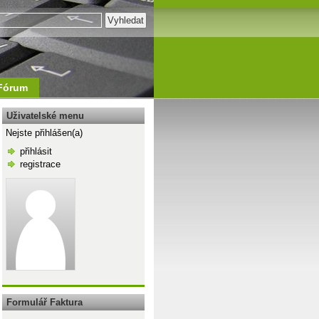
Fórum
Uživatelské menu
Nejste přihlášen(a)
přihlásit
registrace
\n
Formulář Faktura