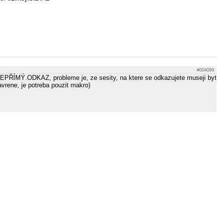
#004099
NEPŘÍMÝ.ODKAZ, probleme je, ze sesity, na ktere se odkazujete museji byt
vrene, je potreba pouzit makro)