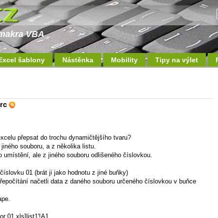
a makra VBA
Excel šablony
Nástěnka
Mobility
Tipy na výlet
orc
xcelu přepsat do trochu dynamičtějšího tvaru?
jiného souboru, a z několika listu.
o umístění, ale z jiného souboru odlišeného číslovkou.
slovku 01 (brát ji jako hodnotu z jiné buňky)
řepočítání načetli data z daného souboru určeného číslovkou v buňce
ape.
r 01.xls]list1'!A1