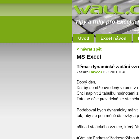
Tipy a triky pro Excel 
Úvod
Excel návod
< návrat zpět
MS Excel
Téma: dynamické zadání vz
Zaslal/a
DAve23
15.2.2011 11:40
Dobrý den,
Dal by se níže uvedený vzorec v e
Chci naplnit 1 tabulku hodnotami z 
Toto se děje pravidelně ze stejnéh
Potřeboval bych dynamicky měnit čí
tak, aby se po změně číslovky a p
příklad statického vzorce, který šl
='\\misto1\adresar1\adresar2\[soubo