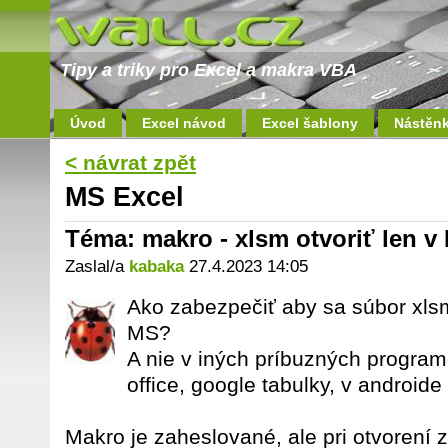
Tipy a triky pro Excel a makra VBA
Úvod
Excel návod
Excel šablony
Nástěn
< návrat zpět
MS Excel
Téma: makro - xlsm otvoriť len v
Zaslal/a
kabaka
27.4.2023 14:05
Ako zabezpečiť aby sa súbor xlsm 
MS?
A nie v iných príbuzných programo
office, google tabulky, v androide
Makro je zaheslované, ale pri otvorení zoš