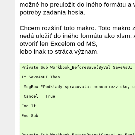
možné ho preuložiť do iného formátu a
potreby zadania hesla.
Chcem rozšíriť toto makro. Toto makro 
nedá uložiť do iného formátu ako xlsm. 
otvoriť len Excelom od MS,
lebo inak to stráca význam.
Private Sub Workbook_BeforeSave(ByVal SaveAsUI 
If SaveAsUI Then
 MsgBox "Podklady spracovala: menopriezvisko, u
 Cancel = True
End If
End Sub
Private Sub Workbook_BeforePrint(Cancel As Bool