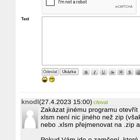
Text
Ukázka
knodl
(27.4.2023 15:00)
citovat
Zakázat jinému programu otevřít
xlsm není nic jiného než zip (vša
nebo .xlsm přejmenovat na .zip a 
Pokud Vám jde o zamčení, které 