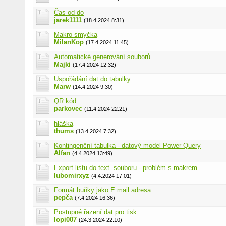
Čas od do
jarek1111
(18.4.2024 8:31)
Makro smyčka
MilanKop
(17.4.2024 11:45)
Automatické generování souborů
Majki
(17.4.2024 12:32)
Uspořádání dat do tabulky
Marw
(14.4.2024 9:30)
QR kód
parkovec
(11.4.2024 22:21)
hláška
thums
(13.4.2024 7:32)
Kontingenční tabulka - datový model Power Query
Alfan
(4.4.2024 13:49)
Export listu do text. souboru - problém s makrem
lubomirxyz
(4.4.2024 17:01)
Formát buňky jako E mail adresa
pepča
(7.4.2024 16:36)
Postupné řazení dat pro tisk
lopi007
(24.3.2024 22:10)