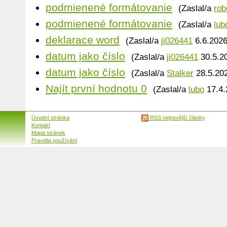
podmienené formátovanie
(Zaslal/a
rob
podmienené formátovanie
(Zaslal/a
lub
deklarace word
(Zaslal/a
ji026441
6.6.2026
datum jako číslo
(Zaslal/a
ji026441
30.5.20
datum jako číslo
(Zaslal/a
Stalker
28.5.202
Najít první hodnotu 0
(Zaslal/a
lubo
17.4.
Úvodní stránka
RSS nejnovější články
Kontakt
Mapa stránek
Pravidla používání