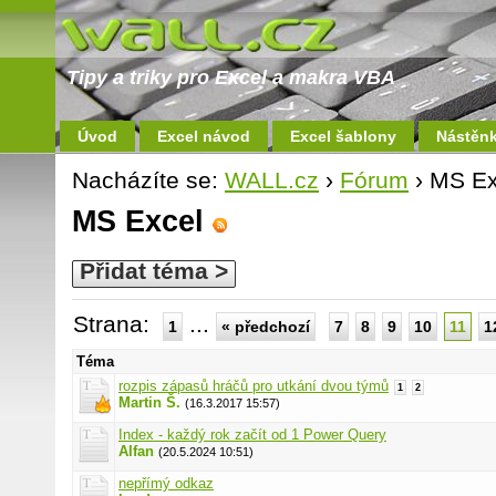
Tipy a triky pro Excel a makra VBA
Úvod
Excel návod
Excel šablony
Nástěn
Nacházíte se:
WALL.cz
›
Fórum
› MS Ex
MS Excel
Přidat téma >
Strana:
...
1
« předchozí
7
8
9
10
11
1
Téma
rozpis zápasů hráčů pro utkání dvou týmů
1
2
Martin Š.
(16.3.2017 15:57)
Index - každý rok začít od 1 Power Query
Alfan
(20.5.2024 10:51)
nepřímý odkaz