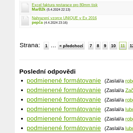
Excel faktura restarace pro 80mm tisk
MarB2k
(5.4.2024 22:13)
Nahrazení vzorce UNIQUE v Ex 2016
pepča
(4.4.2024 23:16)
Strana:
...
1
« předchozí
7
8
9
10
11
1
Poslední odpovědi
podmienené formátovanie
(Zaslal/a
rob
podmienené formátovanie
(Zaslal/a
Zač
podmienené formátovanie
(Zaslal/a
rob
podmienené formátovanie
(Zaslal/a
lub
podmienené formátovanie
(Zaslal/a
rob
podmienené formátovanie
(Zaslal/a
lub