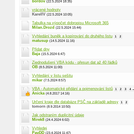
bordov
(22.5.2024 18:35)
vrácené hodnoty
KarelIV
(22.5.2024 10:05)
Tabulka na výpočet dobropisu Microsoft 365
Milan.Drozd
(22.5.2024 15:44)
Vyhledání buněk a kopírování do druhého listu
1
2
matusup
(14.5.2024 11:16)
Přidat dny
Baja
(15.5.2024 6:47)
Zjednodušení VBA kódu - přesun dat až 40 řádků
OB
(8.5.2024 11:00)
Vyhledání v listu sešitu
mikar
(7.5.2024 8:57)
VBA - Automatické přidání a pojmenování listů
1
2
3
4 
Anicka
(4.8.2017 14:16)
Určení kraje dle databáze PSČ na základě adresy
1
2
tomorn
(8.9.2014 10:50)
Jak odstraním duplicitní údaje
Mirek8
(24.4.2024 6:02)
Vyhledej
PavDD
(23.4.2024 11:47)