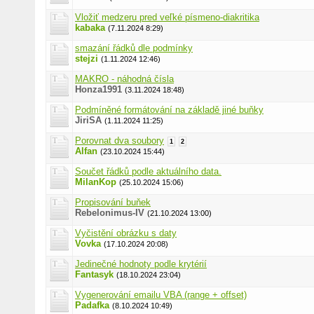
Vložiť medzeru pred veľké písmeno-diakritika
kabaka
(7.11.2024 8:29)
smazání řádků dle podmínky
stejzi
(1.11.2024 12:46)
MAKRO - náhodná čísla
Honza1991
(3.11.2024 18:48)
Podmíněné formátování na základě jiné buňky
JiriSA
(1.11.2024 11:25)
Porovnat dva soubory
1
2
Alfan
(23.10.2024 15:44)
Součet řádků podle aktuálního data.
MilanKop
(25.10.2024 15:06)
Propisování buňek
Rebelonimus-IV
(21.10.2024 13:00)
Vyčistění obrázku s daty
Vovka
(17.10.2024 20:08)
Jedinečné hodnoty podle krytérií
Fantasyk
(18.10.2024 23:04)
Vygenerování emailu VBA (range + offset)
Padafka
(8.10.2024 10:49)