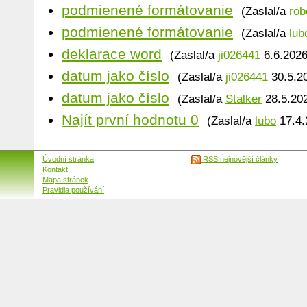
podmienené formátovanie
(Zaslal/a
rob
podmienené formátovanie
(Zaslal/a
lub
deklarace word
(Zaslal/a
ji026441
6.6.2026
datum jako číslo
(Zaslal/a
ji026441
30.5.20
datum jako číslo
(Zaslal/a
Stalker
28.5.202
Najít první hodnotu 0
(Zaslal/a
lubo
17.4.
Úvodní stránka
RSS nejnovější články
Kontakt
Mapa stránek
Pravidla používání