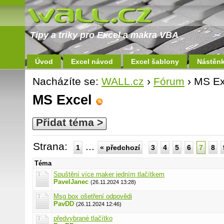
Tipy a triky pro Excel a makra VBA
Úvod
Excel návod
Excel šablony
Nástěn
Nacházíte se:
WALL.cz
›
Fórum
› MS Ex
MS Excel
Přidat téma >
Strana:
...
1
« předchozí
3
4
5
6
7
8
Téma
Spuštění více maker jedním tlačítkem
PavelJanec
(26.11.2024 13:28)
Msg box ošetření odpovědi
PavDD
(26.11.2024 12:46)
předvybrané tlačítko