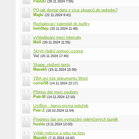
PavDD
(26.11.2024 7:55)
PQ-jak dostat data z více sloupců do jednoho?
Majki
(22.11.2024 9:41)
Rozbalovací kalendář do buňky
Imh0tep
(20.11.2024 11:48)
vyhledávání mezi intervaly
Mell
(20.11.2024 11:55)
Skrytí řádků pomocí vzorce
Val
(20.11.2024 17:40)
Shape_vložení textu
Marekh
(15.11.2024 15:30)
VBA pro tisk dokumentu Word
corisi58
(14.11.2024 22:17)
Přenos dat mezi soubory
Petr-M
(14.11.2024 12:10)
LIstBox - barva písma položek
Petr-Z
(18.10.2024 11:54)
Progress bar pro vymazání odemčených buněk
husita
(3.11.2024 12:03)
Výběr měsíce a roku na listu
Marekh
(7.11.2024 14:42)