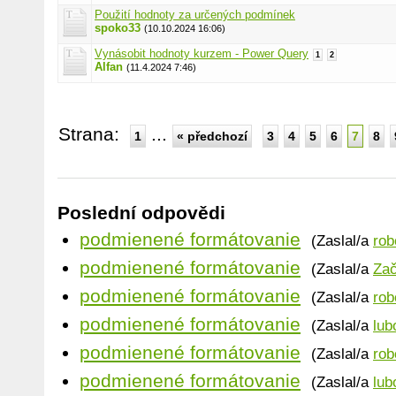
Použití hodnoty za určených podmínek
spoko33
(10.10.2024 16:06)
Vynásobit hodnoty kurzem - Power Query
1
2
Alfan
(11.4.2024 7:46)
Strana:
...
1
« předchozí
3
4
5
6
7
8
Poslední odpovědi
podmienené formátovanie
(Zaslal/a
rob
podmienené formátovanie
(Zaslal/a
Zač
podmienené formátovanie
(Zaslal/a
rob
podmienené formátovanie
(Zaslal/a
lub
podmienené formátovanie
(Zaslal/a
rob
podmienené formátovanie
(Zaslal/a
lub