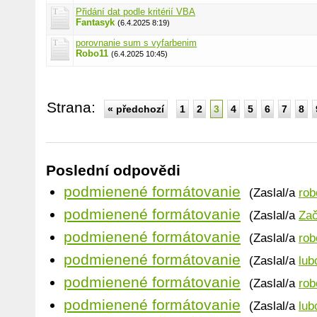
Přidání dat podle kritérií VBA
Fantasyk
(6.4.2025 8:19)
porovnanie sum s vyfarbenim
Robo11
(6.4.2025 10:45)
Strana:
« předchozí
1
2
3
4
5
6
7
8
Poslední odpovědi
podmienené formátovanie
(Zaslal/a
rob
podmienené formátovanie
(Zaslal/a
Zač
podmienené formátovanie
(Zaslal/a
rob
podmienené formátovanie
(Zaslal/a
lub
podmienené formátovanie
(Zaslal/a
rob
podmienené formátovanie
(Zaslal/a
lub