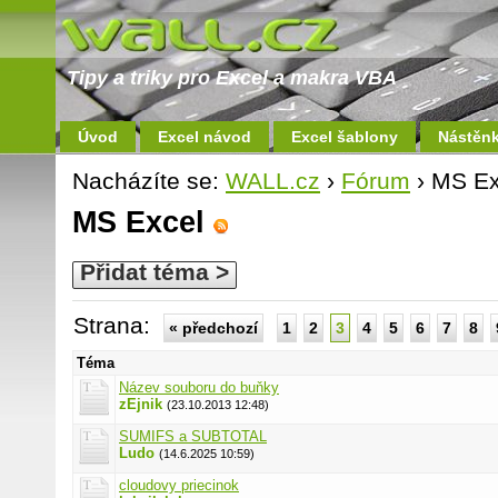
Tipy a triky pro Excel a makra VBA
Úvod
Excel návod
Excel šablony
Nástěn
Nacházíte se:
WALL.cz
›
Fórum
› MS Ex
MS Excel
Přidat téma >
Strana:
« předchozí
1
2
3
4
5
6
7
8
Téma
Název souboru do buňky
zEjnik
(23.10.2013 12:48)
SUMIFS a SUBTOTAL
Ludo
(14.6.2025 10:59)
cloudovy priecinok