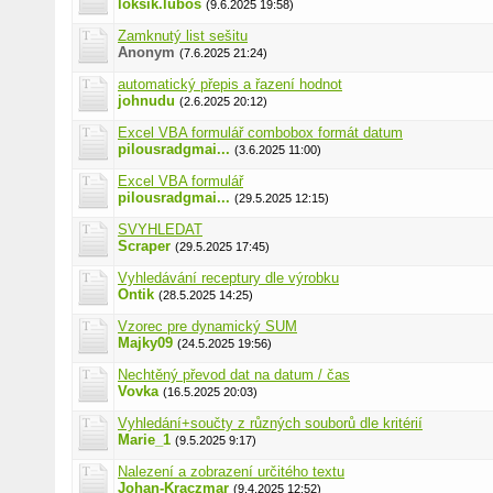
loksik.lubos
(9.6.2025 19:58)
Zamknutý list sešitu
Anonym
(7.6.2025 21:24)
automatický přepis a řazení hodnot
johnudu
(2.6.2025 20:12)
Excel VBA formulář combobox formát datum
pilousradgmai...
(3.6.2025 11:00)
Excel VBA formulář
pilousradgmai...
(29.5.2025 12:15)
SVYHLEDAT
Scraper
(29.5.2025 17:45)
Vyhledávání receptury dle výrobku
Ontik
(28.5.2025 14:25)
Vzorec pre dynamický SUM
Majky09
(24.5.2025 19:56)
Nechtěný převod dat na datum / čas
Vovka
(16.5.2025 20:03)
Vyhledání+součty z různých souborů dle kritérií
Marie_1
(9.5.2025 9:17)
Nalezení a zobrazení určitého textu
Johan-Kraczmar
(9.4.2025 12:52)