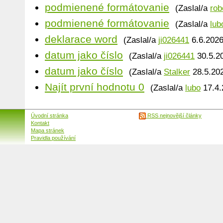
podmienené formátovanie
(Zaslal/a
rob
podmienené formátovanie
(Zaslal/a
lub
deklarace word
(Zaslal/a
ji026441
6.6.2026
datum jako číslo
(Zaslal/a
ji026441
30.5.20
datum jako číslo
(Zaslal/a
Stalker
28.5.202
Najít první hodnotu 0
(Zaslal/a
lubo
17.4.
Úvodní stránka
RSS nejnovější články
Kontakt
Mapa stránek
Pravidla používání