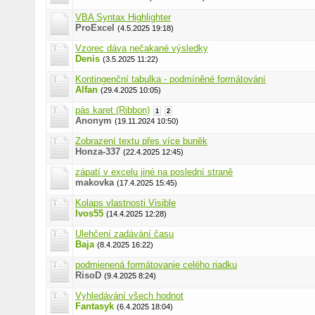
VBA Syntax Highlighter
ProExcel
(4.5.2025 19:18)
Vzorec dáva nečakané výsledky
Denis
(3.5.2025 11:22)
Kontingenční tabulka - podmíněné formátování
Alfan
(29.4.2025 10:05)
pás karet (Ribbon)
1
2
Anonym
(19.11.2024 10:50)
Zobrazení textu přes více buněk
Honza-337
(22.4.2025 12:45)
zápatí v excelu jiné na poslední straně
makovka
(17.4.2025 15:45)
Kolaps vlastnosti Visible
Ivos55
(14.4.2025 12:28)
Ulehčení zadávání času
Baja
(8.4.2025 16:22)
podmienená formátovanie celého riadku
RisoD
(9.4.2025 8:24)
Vyhledávání všech hodnot
Fantasyk
(6.4.2025 18:04)