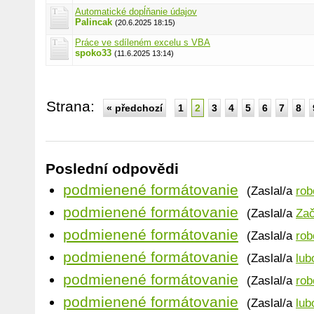
Automatické dopĺňanie údajov
Palincak
(20.6.2025 18:15)
Práce ve sdíleném excelu s VBA
spoko33
(11.6.2025 13:14)
Strana:
« předchozí
1
2
3
4
5
6
7
8
Poslední odpovědi
podmienené formátovanie
(Zaslal/a
rob
podmienené formátovanie
(Zaslal/a
Zač
podmienené formátovanie
(Zaslal/a
rob
podmienené formátovanie
(Zaslal/a
lub
podmienené formátovanie
(Zaslal/a
rob
podmienené formátovanie
(Zaslal/a
lub