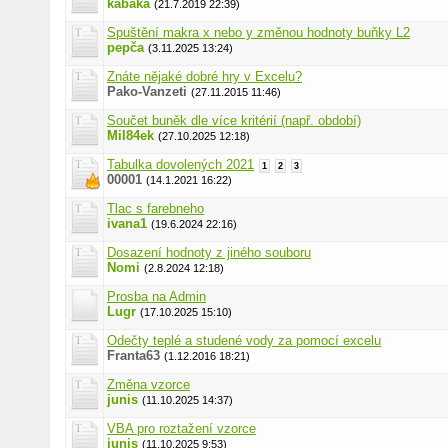
kabaka
(21.7.2019 22:39)
Spuštění makra x nebo y změnou hodnoty buňky L2
pepča
(3.11.2025 13:24)
Znáte nějaké dobré hry v Excelu?
Pako-Vanzeti
(27.11.2015 11:46)
Součet buněk dle více kritérií (např. období)
Mil84ek
(27.10.2025 12:18)
Tabulka dovolených 2021
1
2
3
00001
(14.1.2021 16:22)
Tlac s farebneho
ivana1
(19.6.2024 22:16)
Dosazení hodnoty z jiného souboru
Nomi
(2.8.2024 12:18)
Prosba na Admin
Lugr
(17.10.2025 15:10)
Odečty teplé a studené vody za pomocí excelu
Franta63
(1.12.2016 18:21)
Změna vzorce
junis
(11.10.2025 14:37)
VBA pro roztažení vzorce
junis
(11.10.2025 9:53)