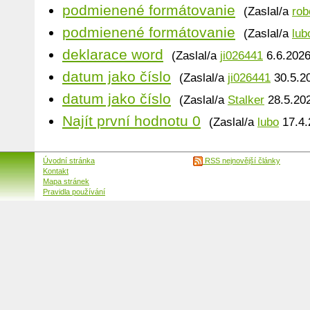
podmienené formátovanie
(Zaslal/a
rob
podmienené formátovanie
(Zaslal/a
lub
deklarace word
(Zaslal/a
ji026441
6.6.2026
datum jako číslo
(Zaslal/a
ji026441
30.5.20
datum jako číslo
(Zaslal/a
Stalker
28.5.202
Najít první hodnotu 0
(Zaslal/a
lubo
17.4.
Úvodní stránka
RSS nejnovější články
Kontakt
Mapa stránek
Pravidla používání