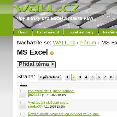
Tipy a triky pro Excel a makra VBA
Úvod
Excel návod
Excel šablony
Nástěn
Nacházíte se:
WALL.cz
›
Fórum
› MS Ex
MS Excel
Přidat téma >
Strana:
« předchozí
1
2
3
4
5
6
7
8
Téma
zobrazení dat z jiného souboru
ji026441
(10.11.2025 18:12)
Vyúčtování služební cesty
spoko33
(4.11.2025 13:28)
Rozdiel medzi vzorcami na výpočet veľkej noci