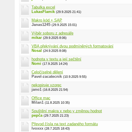
Tabulka excel
LukasFlamik
(29.9.2025 21:41)
Makro kód + SAP
Janas1245
(29.9.2025 15:01)
Výběr soboru z adresáře
mikar
(29.9.2025 8:06)
VBA překrývání dvou podmíněných formatování
Nosal
(24.9.2025 8:08)
hodnota v textu a její sečtění
Nomi
(17.9.2025 14:24)
Celočíselné dělení
Pavel-zacatecnik
(10.9.2025 9:55)
nekopiruje vzorec
jano1
(16.8.2025 21:54)
Office mac
Milan1
(11.8.2025 10:35)
Spuštění makra x nebo y změnou hodnot
pepča
(29.7.2025 21:23)
Převod čísla na text zadaného formátu
Ivoxxx
(28.7.2025 18:43)