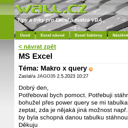
Tipy a triky pro Excel a makra VBA
Úvod
Excel návod
Excel šablony
Nástěn
< návrat zpět
MS Excel
Téma: Makro x query
Zaslal/a
JAGO35
2.5.2023 10:27
Dobrý den,
Potřeboval bych pomoct. Potřebuji stáh
bohužel přes power query se mi tabulka
zeptat, zda je nějaká jiná možnost nap
by byla schopná danou tabulku stáhnou
Děkuju