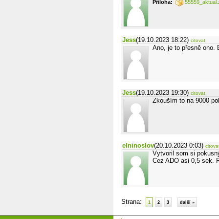
Příloha:
55559_aktual.
Jess
(19.10.2023 18:22)
citovat
Ano, je to přesně ono. 
Jess
(19.10.2023 19:30)
citovat
Zkouším to na 9000 polo
elninoslov
(20.10.2023 0:03)
citova
Vytvoril som si pokusný
Cez ADO asi 0,5 sek. R
Strana:
1
2
3
další »