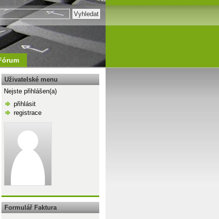
Fórum
Uživatelské menu
Nejste přihlášen(a)
přihlásit
registrace
\n
Formulář Faktura