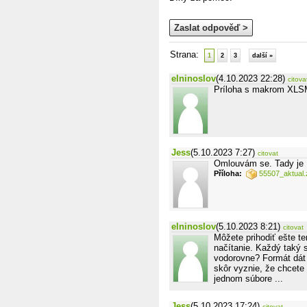
Zaslat odpověď >
Strana:
1
2
3
další »
elninoslov
(4.10.2023 22:28)
citova
Príloha s makrom XLSM
Jess
(5.10.2023 7:27)
citovat
Omlouvám se. Tady je
Příloha:
55507_aktual.
elninoslov
(5.10.2023 8:21)
citovat
Môžete prihodiť ešte t
načítanie. Každý taký 
vodorovne? Formát dát (
skôr vyznie, že chcete
jednom súbore ...
Jess
(5.10.2023 17:24)
citovat