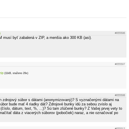
t
#055506
 musí byť zabalená v ZIP, a menšia ako 300 KB (asi).
#055507
zip
(11kB, staženo 29x)
#055508
en zdrojový súbor s dátami (anonymizovaný)? S vyznačenými dátami na
súbor bude mať 4 riadky dát? Zdrojové bunky idú za sebou zvislo aj
číslo, dátum, text, %, ...)? Sú tam zlúčené bunky? Z Vašej prvej vety to
 načítať dáta z viacerých súborov (pobočiek) naraz, a nie označovať po
#055512