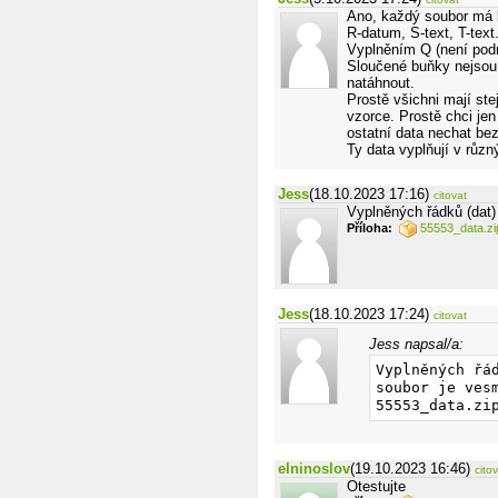
Ano, každý soubor má k
R-datum, S-text, T-text
Vyplněním Q (není pod
Sloučené buňky nejsou
natáhnout.
Prostě všichni mají ste
vzorce. Prostě chci je
ostatní data nechat be
Ty data vyplňují v růz
Jess
(18.10.2023 17:16)
citovat
Vyplněných řádků (dat)
Příloha:
55553_data.zi
Jess
(18.10.2023 17:24)
citovat
Jess napsal/a:
Vyplněných řá
soubor je vesm
55553_data.zi
elninoslov
(19.10.2023 16:46)
cito
Otestujte