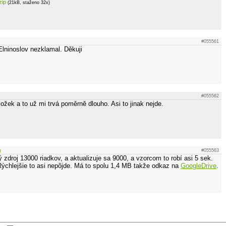
zip
(21kB, staženo 32x)
#055561
Elninoslov nezklamal. Děkuji
#055562
žek a to už mi trvá poměrně dlouho. Asi to jinak nejde.
t
#055563
 zdroj 13000 riadkov, a aktualizuje sa 9000, a vzorcom to robí asi 5 sek.
ýchlejšie to asi nepôjde. Má to spolu 1,4 MB takže odkaz na
GoogleDrive
.