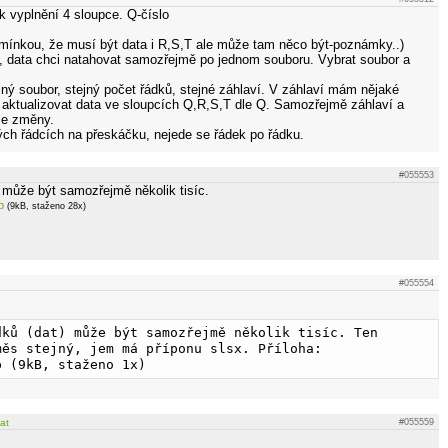
 vyplnění 4 sloupce. Q-číslo
.
mínkou, že musí být data i R,S,T ale může tam něco být-poznámky..)
, data chci natahovat samozřejmě po jednom souboru. Vybrat soubor a
jný soubor, stejný počet řádků, stejné záhlaví. V záhlaví mám nějaké
n aktualizovat data ve sloupcích Q,R,S,T dle Q. Samozřejmě záhlaví a
ze změny.
ných řádcích na přeskáčku, nejede se řádek po řádku.
#055553
 může být samozřejmě několik tisíc.
p
(9kB, staženo 28x)
#055554
dků (dat) může být samozřejmě několik tisíc. Ten 
ěs stejný, jem má příponu slsx. Příloha: 
p (9kB, staženo 1x)
vat
#055559