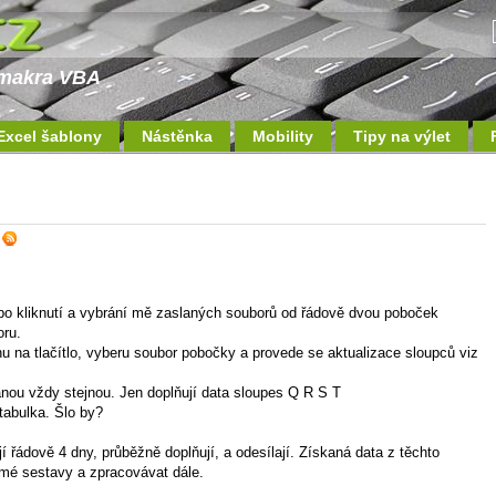
a makra VBA
Excel šablony
Nástěnka
Mobility
Tipy na výlet
e
po kliknutí a vybrání mě zaslaných souborů od řádově dvou poboček
oru.
u na tlačítlo, vyberu soubor pobočky a provede se aktualizace sloupců viz
lanou vždy stejnou. Jen doplňují data sloupes Q R S T
 tabulka. Šlo by?
í řádově 4 dny, průběžně doplňují, a odesílají. Získaná data z těchto
o mé sestavy a zpracovávat dále.