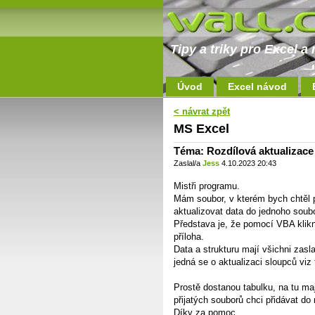
Tipy a triky pro Excel 
Úvod
Excel návod
< návrat zpět
MS Excel
Téma: Rozdílová aktualizac
Zaslal/a
Jess
4.10.2023 20:43
Mistři programu.
Mám soubor, v kterém bych chtěl 
aktualizovat data do jednoho soub
Představa je, že pomocí VBA klikn
příloha.
Data a strukturu mají všichni zas
jedná se o aktualizaci sloupců viz
Prostě dostanou tabulku, na tu maj
přijatých souborů chci přidávat d
Díky za pomoc.