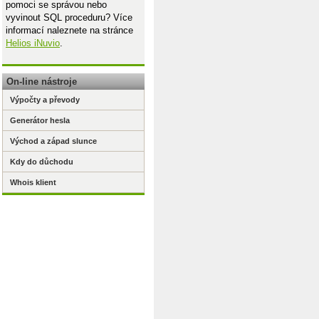
pomoci se správou nebo
vyvinout SQL proceduru? Více
informací naleznete na stránce
Helios iNuvio
.
On-line nástroje
Výpočty a převody
Generátor hesla
Východ a západ slunce
Kdy do důchodu
Whois klient