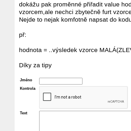
dokážu pak proměnné přiřadit value ho
vzorcem,ale nechci zbytečně furt vzorc
Nejde to nejak komfotně napsat do kod
př:
hodnota = ..výsledek vzorce MALÁ(ZLE
Díky za tipy
Jméno
Kontrola
Text