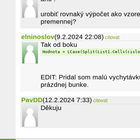
urobiť rovnaký výpočet ako vzore
premennej?
elninoslov
(9.2.2024 22:08)
citovat
Tak od boku
Hodnota = LCase(Split(List1.Cells(cislo
EDIT: Pridal som malú vychytávku
prázdnej bunke.
PavDD
(12.2.2024 7:33)
citovat
Děkuju