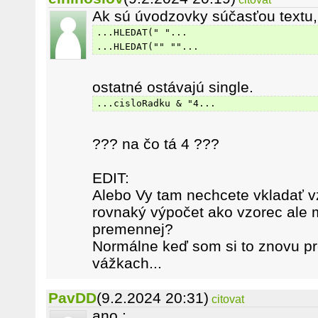
Ak sú úvodzovky súčasťou textu,
...HLEDAT(" "...
...HLEDAT("" ""...
ostatné ostávajú single.
...cisloRadku & "4...
??? na čo tá 4 ???
EDIT:
Alebo Vy tam nechcete vkladať v
rovnaký výpočet ako vzorec ale 
premennej?
Normálne keď som si to znovu pr
vážkach...
PavDD
(9.2.2024 20:31)
citovat
ano :