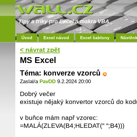
Tipy a triky pro Excel a makra VBA
Úvod
Excel návod
Excel šablony
Nástěn
< návrat zpět
MS Excel
Téma: konverze vzorců
Zaslal/a
PavDD
9.2.2024 20:00
Dobrý večer
existuje nějaký konvertor vzorců do ko
v buňce mám např vzorec:
=MALÁ(ZLEVA(B4;HLEDAT(" ";B4)))