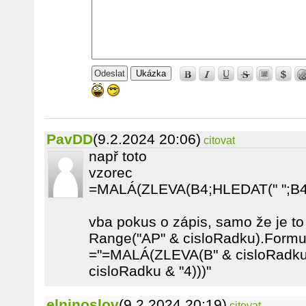
Ukázka
PavDD
(9.2.2024 20:06)
citovat
např toto
vzorec
=MALÁ(ZLEVA(B4;HLEDAT(" ";B4)
vba pokus o zápis, samo že je to
Range("AP" & cisloRadku).Formu
="=MALÁ(ZLEVA(B" & cisloRadku 
cisloRadku & "4)))"
elninoslov
(9.2.2024 20:19)
citovat