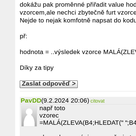
dokážu pak proměnné přiřadit value ho
vzorcem,ale nechci zbytečně furt vzorc
Nejde to nejak komfotně napsat do kod
př:
hodnota = ..výsledek vzorce MALÁ(ZLE
Díky za tipy
Zaslat odpověď >
PavDD
(9.2.2024 20:06)
citovat
např toto
vzorec
=MALÁ(ZLEVA(B4;HLEDAT(" ";B4)