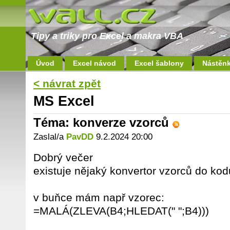
Tipy a triky pro Excel a makra VBA
Úvod
Excel návod
Excel šablony
Nástěn
< návrat zpět
MS Excel
Téma: konverze vzorců
Zaslal/a
PavDD
9.2.2024 20:00
Dobrý večer
existuje nějaký konvertor vzorců do ko
v buňce mám např vzorec:
=MALÁ(ZLEVA(B4;HLEDAT(" ";B4)))