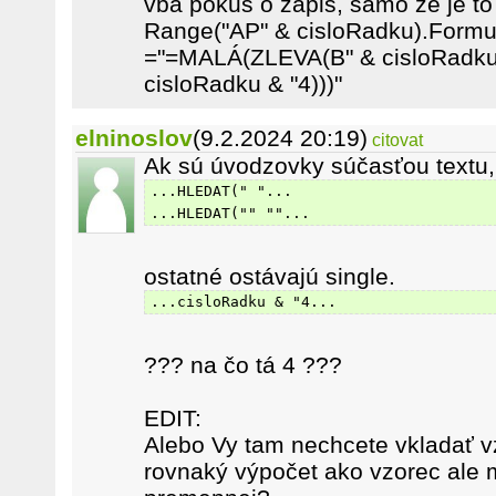
vba pokus o zápis, samo že je to
Range("AP" & cisloRadku).Formu
="=MALÁ(ZLEVA(B" & cisloRadku 
cisloRadku & "4)))"
elninoslov
(9.2.2024 20:19)
citovat
Ak sú úvodzovky súčasťou textu,
...HLEDAT(" "...
...HLEDAT("" ""...
ostatné ostávajú single.
...cisloRadku & "4...
??? na čo tá 4 ???
EDIT:
Alebo Vy tam nechcete vkladať v
rovnaký výpočet ako vzorec ale 