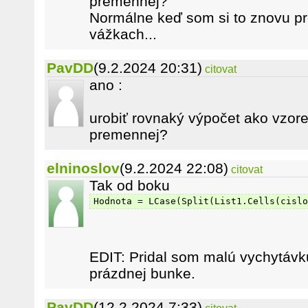
premennej?
Normálne keď som si to znovu pr
vážkach...
PavDD
(9.2.2024 20:31)
citovat
ano :
urobiť rovnaký výpočet ako vzore
premennej?
elninoslov
(9.2.2024 22:08)
citovat
Tak od boku
Hodnota = LCase(Split(List1.Cells(cislo
EDIT: Pridal som malú vychytávku
prázdnej bunke.
PavDD
(12.2.2024 7:33)