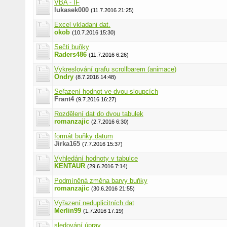
VBA - IF
lukasek000
(11.7.2016 21:25)
Excel vkladani dat.
okob
(10.7.2016 15:30)
Sečti buňky
Raders486
(11.7.2016 6:26)
Vykreslování grafu scrollbarem (animace)
Ondry
(8.7.2016 14:48)
Seřazení hodnot ve dvou sloupcích
Frant4
(9.7.2016 16:27)
Rozdělení dat do dvou tabulek
romanzajic
(2.7.2016 6:30)
formát buňky datum
Jirka165
(7.7.2016 15:37)
Vyhledání hodnoty v tabulce
KENTAUR
(29.6.2016 7:14)
Podmíněná změna barvy buňky
romanzajic
(30.6.2016 21:55)
Vyřazení neduplicitních dat
Merlin99
(1.7.2016 17:19)
sledování úprav