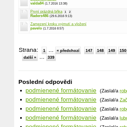
valda84
(1.7.2016 13:38)
První prázdná bňka
1
2
Raders486
(29.6.2016 9:13)
Zamezení kroku vyjmutí a vložení
pavelo
(1.7.2016 8:57)
Strana:
...
1
« předchozí
147
148
149
150
...
další »
339
Poslední odpovědi
podmienené formátovanie
(Zaslal/a
rob
podmienené formátovanie
(Zaslal/a
Zač
podmienené formátovanie
(Zaslal/a
rob
podmienené formátovanie
(Zaslal/a
lub
podmienené formátovanie