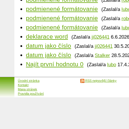
(Zaslal/a
rob
podmienené formátovanie
(Zaslal/a
lub
podmienené formátovanie
(Zaslal/a
rob
podmienené formátovanie
(Zaslal/a
lub
deklarace word
(Zaslal/a
ji026441
6.6.2026
datum jako číslo
(Zaslal/a
ji026441
30.5.20
datum jako číslo
(Zaslal/a
Stalker
28.5.202
Najít první hodnotu 0
(Zaslal/a
lubo
17.4.
Úvodní stránka
RSS nejnovější články
Kontakt
Mapa stránek
Pravidla používání