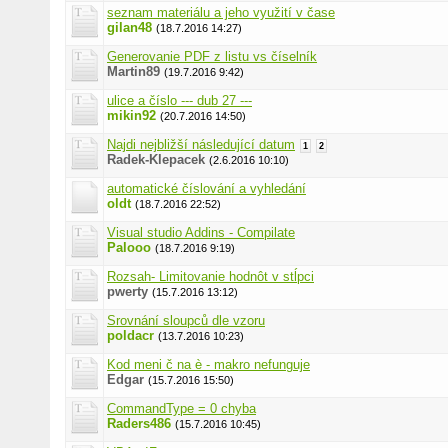
seznam materiálu a jeho využití v čase
gilan48
(18.7.2016 14:27)
Generovanie PDF z listu vs číselník
Martin89
(19.7.2016 9:42)
ulice a číslo --- dub 27 ---
mikin92
(20.7.2016 14:50)
Najdi nejbližší následující datum
1
2
Radek-Klepacek
(2.6.2016 10:10)
automatické číslování a vyhledání
oldt
(18.7.2016 22:52)
Visual studio Addins - Compilate
Palooo
(18.7.2016 9:19)
Rozsah- Limitovanie hodnôt v stĺpci
pwerty
(15.7.2016 13:12)
Srovnání sloupců dle vzoru
poldacr
(13.7.2016 10:23)
Kod meni č na è - makro nefunguje
Edgar
(15.7.2016 15:50)
CommandType = 0 chyba
Raders486
(15.7.2016 10:45)