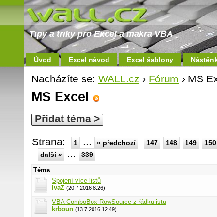
Tipy a triky pro Excel a makra VBA
Úvod
Excel návod
Excel šablony
Nástěn
Nacházíte se:
WALL.cz
›
Fórum
› MS Ex
MS Excel
Přidat téma >
Strana:
...
1
« předchozí
147
148
149
150
...
další »
339
Téma
Spojení více listů
IvaZ
(20.7.2016 8:26)
VBA ComboBox RowSource z řádku istu
krboun
(13.7.2016 12:49)